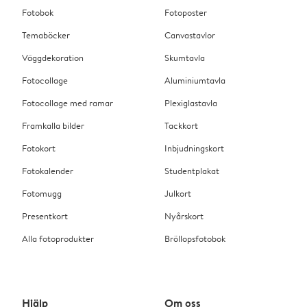
Fotobok
Fotoposter
Temaböcker
Canvastavlor
Väggdekoration
Skumtavla
Fotocollage
Aluminiumtavla
Fotocollage med ramar
Plexiglastavla
Framkalla bilder
Tackkort
Fotokort
Inbjudningskort
Fotokalender
Studentplakat
Fotomugg
Julkort
Presentkort
Nyårskort
Alla fotoprodukter
Bröllopsfotobok
Hjälp
Om oss