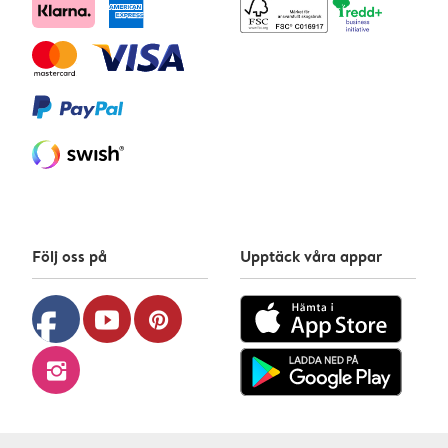
Följ oss på
Upptäck våra appar
facebook
youtube
pinterest
instagram