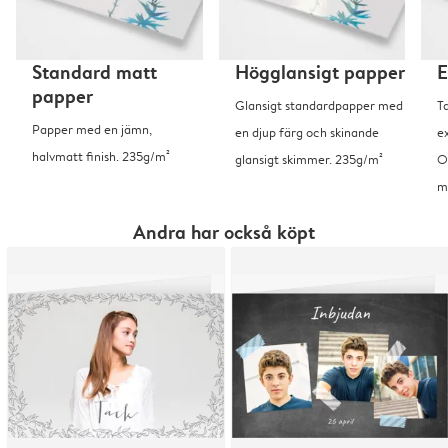
Standard matt
Högglansigt papper
E
papper
Glansigt standardpapper med
T
Papper med en jämn,
en djup färg och skinande
ex
halvmatt finish. 235g/m²
glansigt skimmer. 235g/m²
O
m
Andra har också köpt