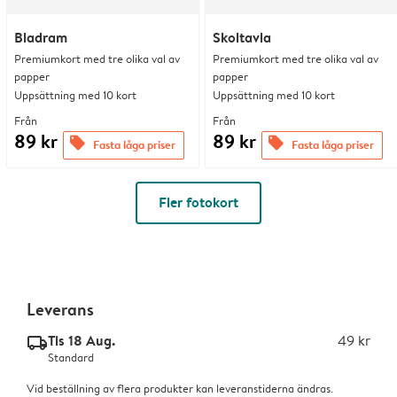
Bladram
Skoltavla
Premiumkort med tre olika val av
Premiumkort med tre olika val av
papper
papper
Uppsättning med 10 kort
Uppsättning med 10 kort
Från
Från
89 kr
89 kr
offers
offers
Fasta låga priser
Fasta låga priser
Fler fotokort
Leverans
Tis 18 Aug.
49 kr
delivery_standard_v2
Standard
Vid beställning av flera produkter kan leveranstiderna ändras.