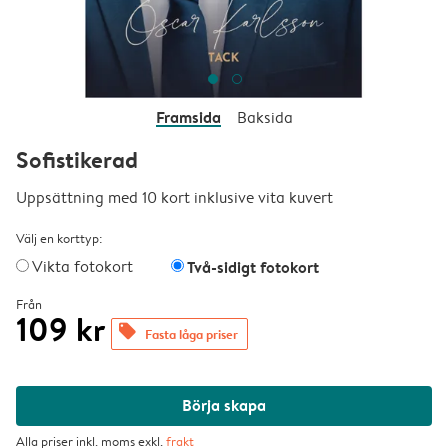
Framsida
Baksida
Sofistikerad
Uppsättning med 10 kort inklusive vita kuvert
Välj en korttyp:
Vikta fotokort
Två-sidigt fotokort
Från
109 kr
offers
Fasta låga priser
Börja skapa
Alla priser inkl. moms exkl.
frakt