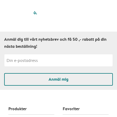
filled-pagination
outlined-paginatio
outlined-paginat
outlined-pagin
outlined-pag
outlined-p
Anmäl dig till vårt nyhetsbrev och få 50 ,- rabatt på din
nästa beställning!
Anmäl mig
Produkter
Favoriter