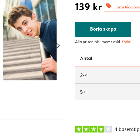
139 kr
offers
Fasta låga pri
Börja skapa
Alla priser inkl. moms exkl.
frakt
Antal
2-4
5+
4
baserat 