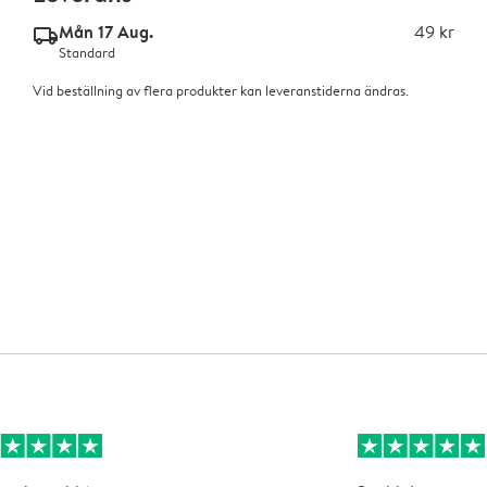
Mån 17 Aug.
49 kr
delivery_standard_v2
Standard
Vid beställning av flera produkter kan leveranstiderna ändras.