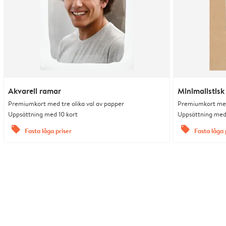
Akvarell ramar
Minimalistisk
Premiumkort med tre olika val av papper
Premiumkort med 
Uppsättning med 10 kort
Uppsättning med 
offers
offers
Fasta låga priser
Fasta låga 