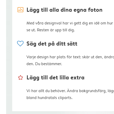
image_placeholder
Lägg till alla dina egna foton
Med våra designval har vi gett dig en idé om hur
se ut. Resten är upp till dig.
heart
Säg det på ditt sätt
Varje design har plats för text: skär ut den, ändra
den. Du bestämmer.
star_outline
Lägg till det lilla extra
Vi har allt du behöver. Ändra bakgrundsfärg, lägg
bland hundratals cliparts.