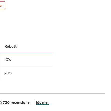
ser
Rabatt
10%
20%
720 recensioner
läs mer
på