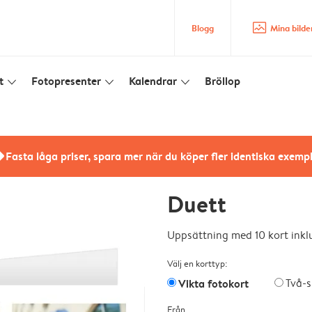
image_placeholder
Blogg
Mina bilde
t
Fotopresenter
Kalendrar
Bröllop
slim_arrow_down
slim_arrow_down
slim_arrow_down
rs
Fasta låga priser, spara mer när du köper fler identiska exemp
Duett
Uppsättning med 10 kort inklu
Välj en korttyp:
Vikta fotokort
Två-s
Från