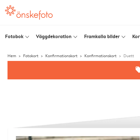
Fotobok
Väggdekoration
Framkalla bilder
Kor
slim_arrow_down
slim_arrow_down
slim_arrow_down
Hem
Fotokort
Konfirmationskort
Konfirmationskort
Duett
offe