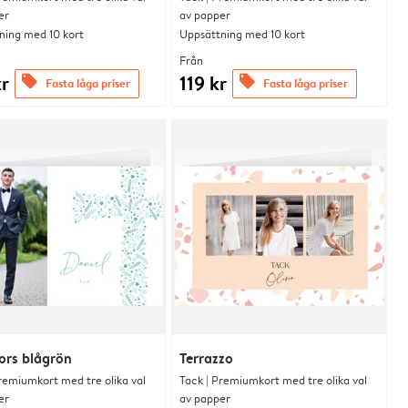
er
av papper
ning med 10 kort
Uppsättning med 10 kort
Från
kr
119 kr
offers
offers
Fasta låga priser
Fasta låga priser
ors blågrön
Terrazzo
remiumkort med tre olika val
Tack | Premiumkort med tre olika val
er
av papper