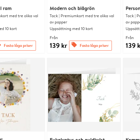
l ram
Modern och blågrön
Person
kort med tre olika val
Tack | Premiumkort med tre olika val
Tack | P
av papper
av papp
d 10 kort
Uppsättning med 10 kort
Uppsätt
Från
Från
139 kr
139 
s
offers
Fasta låga priser
Fasta låga priser
ti
Eukalyptus och guldkvist
Kommu