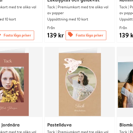
kort med tre olika val
Tack | Premiumkort med tre olika val
Tack | P
av papper
av papp
d 10 kort
Uppsättning med 10 kort
Uppsätt
Från
Från
139 kr
139 
s
offers
Fasta låga priser
Fasta låga priser
 jordnära
Pastellduva
Blomko
kort med tre olika val
Tack | Premiumkort med tre olika val
Tack | P