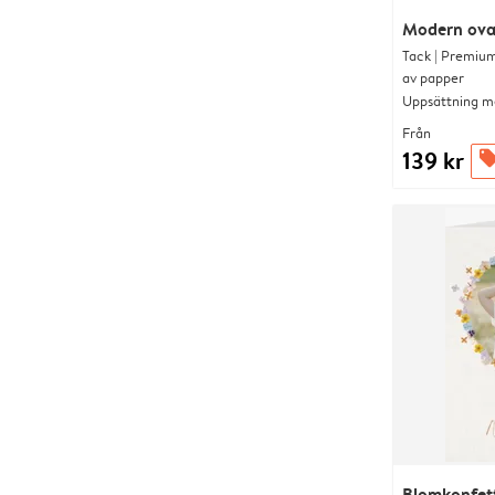
Modern ova
Tack | Premium
av papper
Uppsättning me
Från
139 kr
offer
Blomkonfet