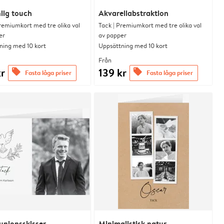
lig touch
Akvarellabstraktion
remiumkort med tre olika val
Tack | Premiumkort med tre olika val
er
av papper
ning med 10 kort
Uppsättning med 10 kort
Från
kr
139 kr
offers
offers
Fasta låga priser
Fasta låga priser
nionsskisser
Minimalistisk natur