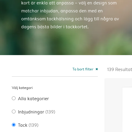
kort är enkla att anpassa – välj en design som
matchar inbjudan, anpassa den med en
omtänksam tackhälsning och lägg till några av
dagens bästa bilder i tackkortet.
Ta bort filter
139
Resulta
close
Välj kategori
Alla kategorier
Inbjudningar
(139)
Tack
(139)