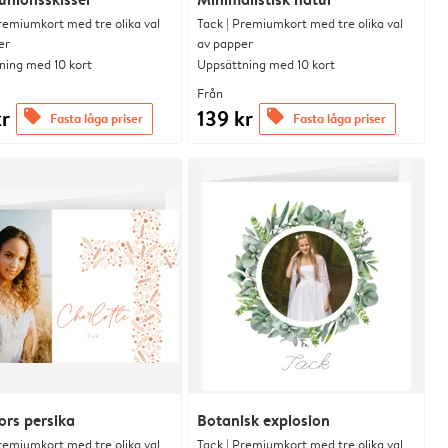
remiumkort med tre olika val
Tack | Premiumkort med tre olika val
er
av papper
ning med 10 kort
Uppsättning med 10 kort
Från
kr
139 kr
offers
offers
Fasta låga priser
Fasta låga priser
rs persika
Botanisk explosion
remiumkort med tre olika val
Tack | Premiumkort med tre olika val