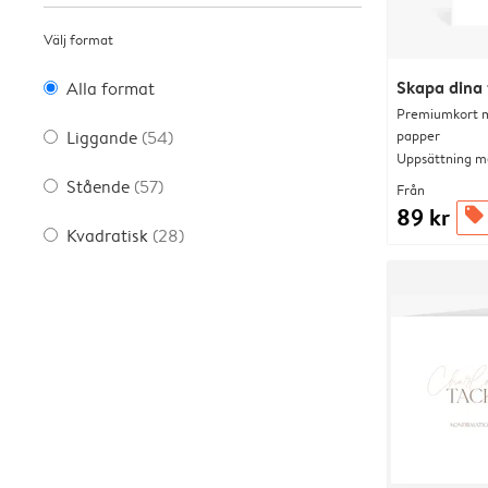
Välj format
Skapa dina 
Alla format
Premiumkort me
papper
Liggande
(54)
Uppsättning me
Stående
(57)
Från
89 kr
offers
Kvadratisk
(28)