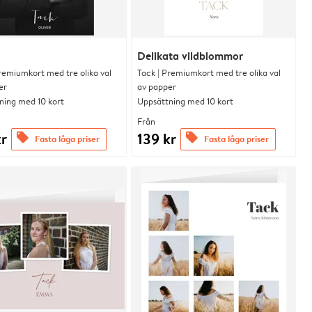
Delikata vildblommor
remiumkort med tre olika val
Tack | Premiumkort med tre olika val
er
av papper
ning med 10 kort
Uppsättning med 10 kort
Från
kr
139 kr
offers
offers
Fasta låga priser
Fasta låga priser