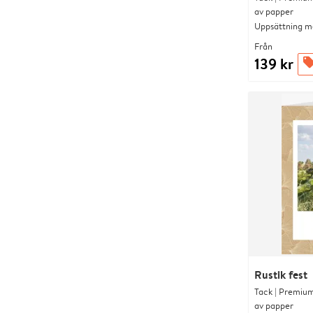
av papper
Uppsättning me
Från
139 kr
offer
Rustik fest
Tack | Premium
av papper