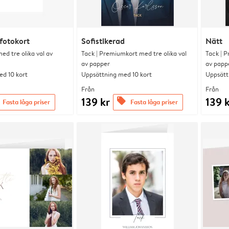
fotokort
Sofistikerad
Nätt
d tre olika val av
Tack | Premiumkort med tre olika val
Tack | P
av papper
av papp
d 10 kort
Uppsättning med 10 kort
Uppsätt
Från
Från
139 kr
139 
offers
Fasta låga priser
Fasta låga priser