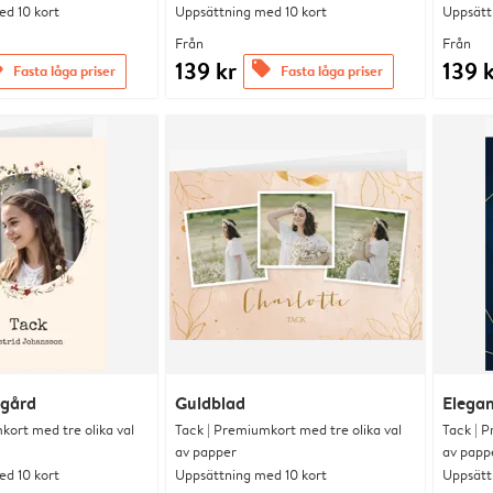
d 10 kort
Uppsättning med 10 kort
Uppsätt
Från
Från
139 kr
139 
s
offers
Fasta låga priser
Fasta låga priser
dgård
Guldblad
Elegan
kort med tre olika val
Tack | Premiumkort med tre olika val
Tack | P
av papper
av papp
d 10 kort
Uppsättning med 10 kort
Uppsätt