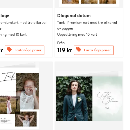
llage
Diagonal datum
remiumkort med tre olika val
Tack | Premiumkort med tre olika val
er
av papper
ning med 10 kort
Uppsättning med 10 kort
Från
kr
119 kr
offers
offers
Fasta låga priser
Fasta låga priser