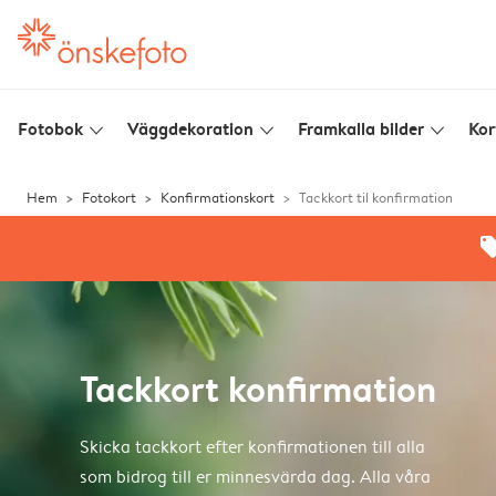
Fotobok
Väggdekoration
Framkalla bilder
Kor
slim_arrow_down
slim_arrow_down
slim_arrow_down
Hem
Fotokort
Konfirmationskort
Tackkort til konfirmation
offe
Tackkort konfirmation
Skicka tackkort efter konfirmationen till alla
som bidrog till er minnesvärda dag. Alla våra