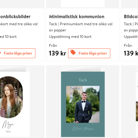
onblicksbilder
Minimalistisk kommunion
Bildco
kort med tre olika val
Tack | Premiumkort med tre olika val
Tack | P
av papper
av papp
d 10 kort
Uppsättning med 10 kort
Uppsätt
Från
Från
139 kr
139 
s
offers
Fasta låga priser
Fasta låga priser