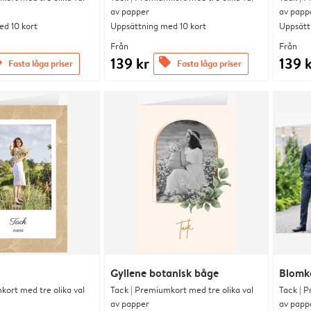
av papper
av papp
d 10 kort
Uppsättning med 10 kort
Uppsätt
Från
Från
139 kr
139 
s
offers
Fasta låga priser
Fasta låga priser
Gyllene botanisk båge
Blomk
kort med tre olika val
Tack | Premiumkort med tre olika val
Tack | P
av papper
av papp