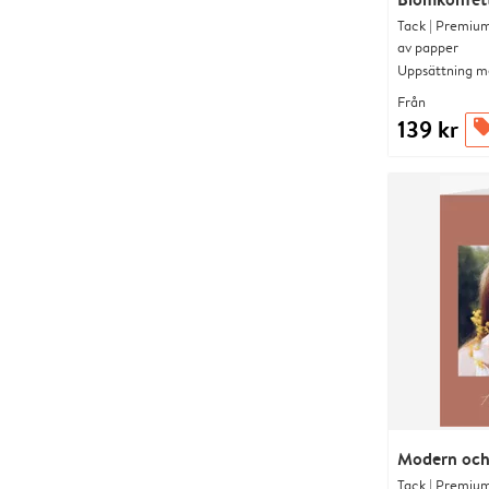
Tack | Premium
av papper
Uppsättning me
Från
139 kr
offer
Modern och
Tack | Premium