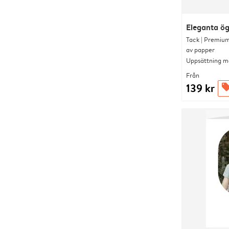
Eleganta ög
Tack | Premium
av papper
Uppsättning me
Från
139 kr
offer