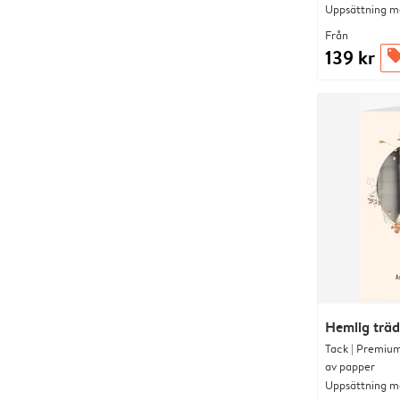
Uppsättning me
Från
139 kr
offer
Hemlig trä
Tack | Premium
av papper
Uppsättning me