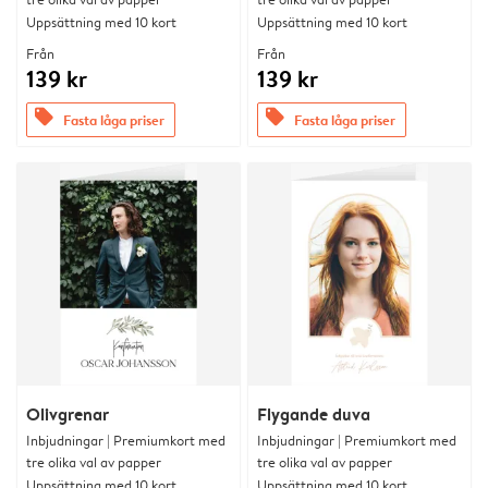
Uppsättning med 10 kort
Uppsättning med 10 kort
Från
Från
139 kr
139 kr
offers
offers
Fasta låga priser
Fasta låga priser
Olivgrenar
Flygande duva
Inbjudningar | Premiumkort med
Inbjudningar | Premiumkort med
tre olika val av papper
tre olika val av papper
Uppsättning med 10 kort
Uppsättning med 10 kort