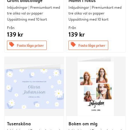
Grönt bildcollage
Namn i fokus
Inbjudningar | Premiumkort med
Inbjudningar | Premiumkort med
tre olika val av papper
tre olika val av papper
Uppsättning med 10 kort
Uppsättning med 10 kort
Från
Från
139 kr
139 kr
offers
offers
Fasta låga priser
Fasta låga priser
Tusensköna
Boken om mig