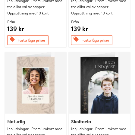
Inbjudningar | Premiumkort med
Inbjudningar | Premiumkort med
tre olika val av papper
tre olika val av papper
Uppsättning med 10 kort
Uppsättning med 10 kort
Från
Från
139 kr
139 kr
offers
offers
Fasta låga priser
Fasta låga priser
Naturlig
Skoltavla
Inbjudningar | Premiumkort med
Inbjudningar | Premiumkort med
tre olika val av papper
tre olika val av papper