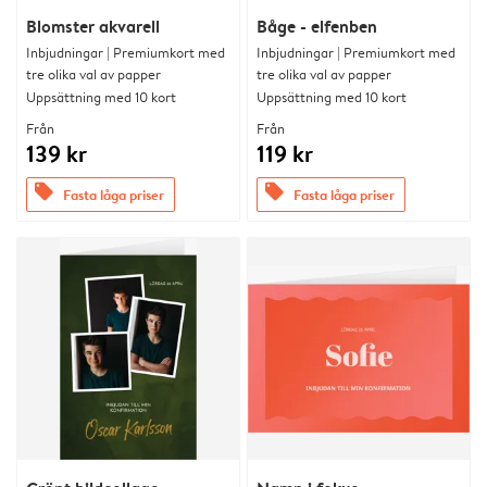
Blomster akvarell
Båge - elfenben
Inbjudningar | Premiumkort med
Inbjudningar | Premiumkort med
tre olika val av papper
tre olika val av papper
Uppsättning med 10 kort
Uppsättning med 10 kort
Från
Från
139 kr
119 kr
offers
offers
Fasta låga priser
Fasta låga priser