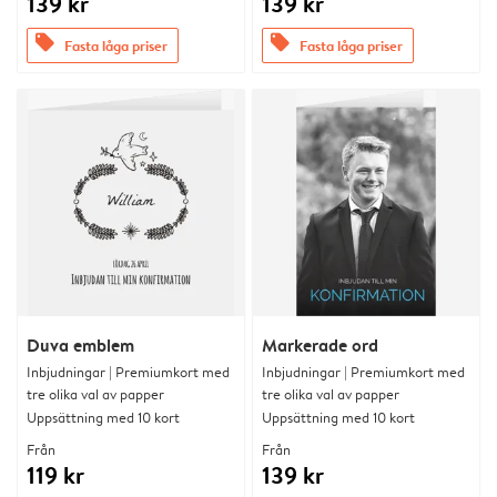
139 kr
139 kr
offers
offers
Fasta låga priser
Fasta låga priser
Duva emblem
Markerade ord
Inbjudningar | Premiumkort med
Inbjudningar | Premiumkort med
tre olika val av papper
tre olika val av papper
Uppsättning med 10 kort
Uppsättning med 10 kort
Från
Från
119 kr
139 kr