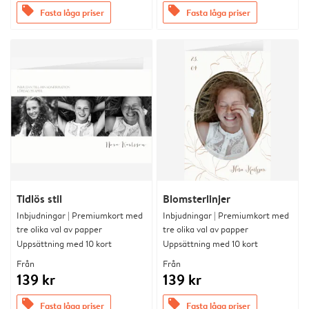
offers
offers
Fasta låga priser
Fasta låga priser
Tidlös stil
Blomsterlinjer
Inbjudningar | Premiumkort med
Inbjudningar | Premiumkort med
tre olika val av papper
tre olika val av papper
Uppsättning med 10 kort
Uppsättning med 10 kort
Från
Från
139 kr
139 kr
offers
offers
Fasta låga priser
Fasta låga priser