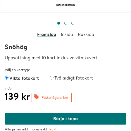
Framsida
Insida
Baksida
Snöhög
Uppsättning med 10 kort inklusive vita kuvert
Välj en korttyp:
Vikta fotokort
Två-sidigt fotokort
Från
139 kr
offers
Fasta låga priser
Börja skapa
Alla priser inkl. moms exkl.
frakt