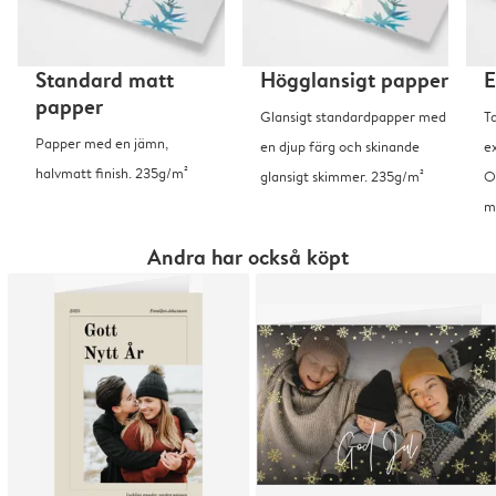
Standard matt
Högglansigt papper
E
papper
Glansigt standardpapper med
T
Papper med en jämn,
en djup färg och skinande
ex
halvmatt finish. 235g/m²
glansigt skimmer. 235g/m²
O
m
Andra har också köpt