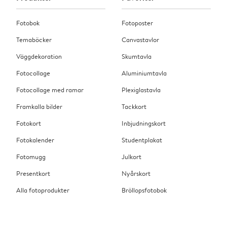
Fotobok
Fotoposter
Temaböcker
Canvastavlor
Väggdekoration
Skumtavla
Fotocollage
Aluminiumtavla
Fotocollage med ramar
Plexiglastavla
Framkalla bilder
Tackkort
Fotokort
Inbjudningskort
Fotokalender
Studentplakat
Fotomugg
Julkort
Presentkort
Nyårskort
Alla fotoprodukter
Bröllopsfotobok