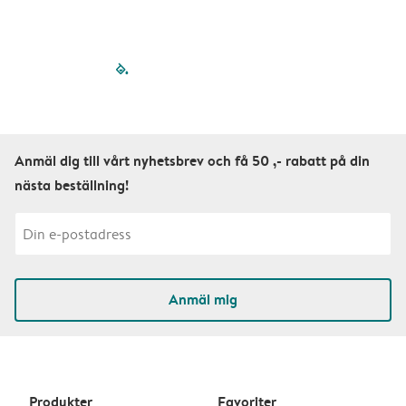
filled-pagination
outlined-paginatio
outlined-paginat
outlined-pagin
outlined-pag
outlined-p
Anmäl dig till vårt nyhetsbrev och få 50 ,- rabatt på din
nästa beställning!
Anmäl mig
Produkter
Favoriter