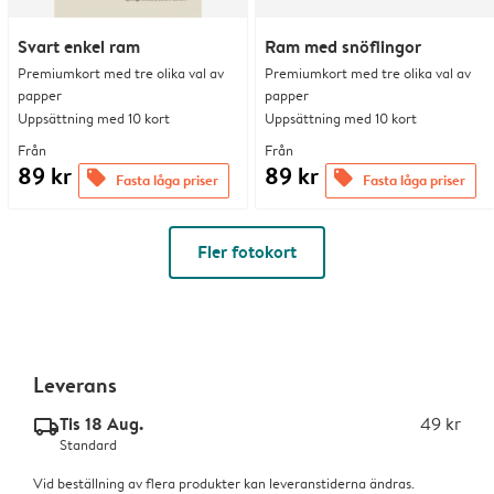
Svart enkel ram
Ram med snöflingor
Premiumkort med tre olika val av
Premiumkort med tre olika val av
papper
papper
Uppsättning med 10 kort
Uppsättning med 10 kort
Från
Från
89 kr
89 kr
offers
offers
Fasta låga priser
Fasta låga priser
Fler fotokort
Leverans
Tis 18 Aug.
49 kr
delivery_standard_v2
Standard
Vid beställning av flera produkter kan leveranstiderna ändras.