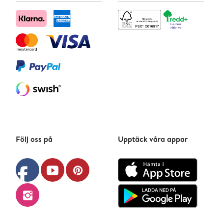
Följ oss på
Upptäck våra appar
facebook
youtube
pinterest
instagram