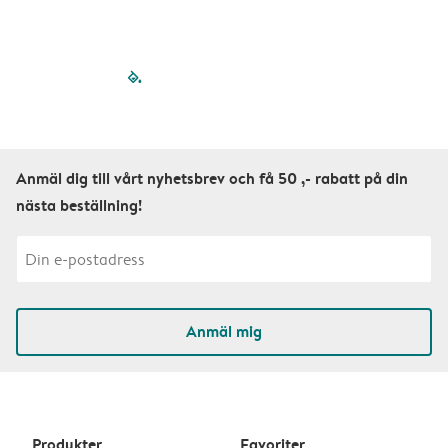
filled-pagination
outlined-paginatio
outlined-paginat
outlined-pagin
outlined-pag
outlined-p
Anmäl dig till vårt nyhetsbrev och få 50 ,- rabatt på din
nästa beställning!
Anmäl mig
Produkter
Favoriter