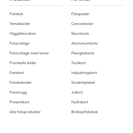
Fotobok
Fotoposter
Temaböcker
Canvastavlor
Väggdekoration
Skumtavla
Fotocollage
Aluminiumtavla
Fotocollage med ramar
Plexiglastavla
Framkalla bilder
Tackkort
Fotokort
Inbjudningskort
Fotokalender
Studentplakat
Fotomugg
Julkort
Presentkort
Nyårskort
Alla fotoprodukter
Bröllopsfotobok