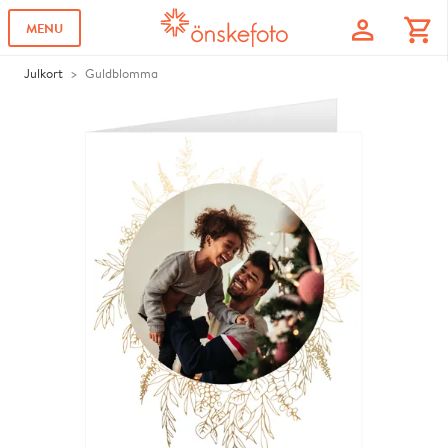
profile
shopping_cart
MENU
Julkort
Guldblomma