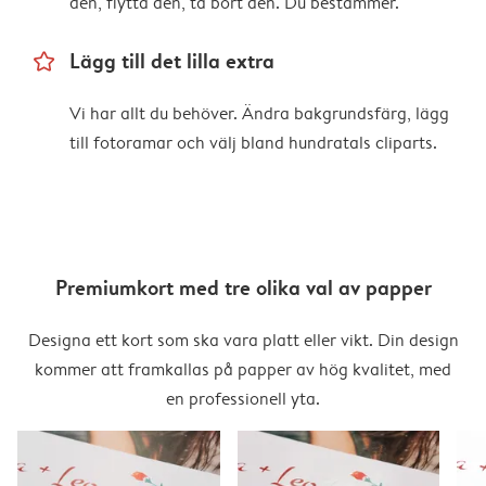
den, flytta den, ta bort den. Du bestämmer.
star_outline
Lägg till det lilla extra
Vi har allt du behöver. Ändra bakgrundsfärg, lägg
till fotoramar och välj bland hundratals cliparts.
Premiumkort med tre olika val av papper
Designa ett kort som ska vara platt eller vikt. Din design
kommer att framkallas på papper av hög kvalitet, med
en professionell yta.