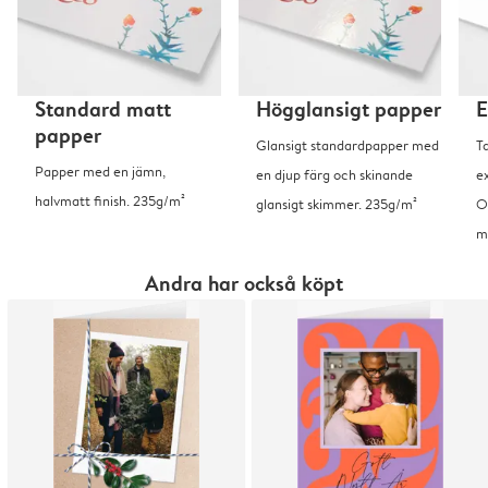
Standard matt
Högglansigt papper
E
papper
Glansigt standardpapper med
T
Papper med en jämn,
en djup färg och skinande
ex
halvmatt finish. 235g/m²
glansigt skimmer. 235g/m²
O
m
Andra har också köpt