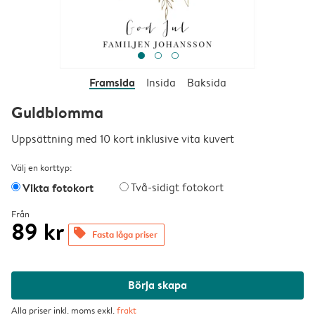
Framsida
Insida
Baksida
Guldblomma
Uppsättning med 10 kort inklusive vita kuvert
Välj en korttyp:
Vikta fotokort
Två-sidigt fotokort
Från
89 kr
offers
Fasta låga priser
Börja skapa
Alla priser inkl. moms exkl.
frakt