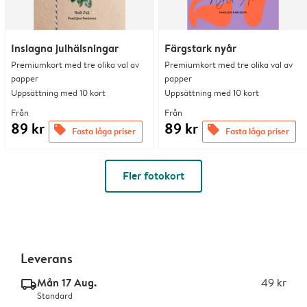
Inslagna julhälsningar
Färgstark nyår
Premiumkort med tre olika val av
Premiumkort med tre olika val av
papper
papper
Uppsättning med 10 kort
Uppsättning med 10 kort
Från
Från
89 kr
89 kr
offers
offers
Fasta låga priser
Fasta låga priser
Fler fotokort
Leverans
Mån 17 Aug.
49 kr
delivery_standard_v2
Standard