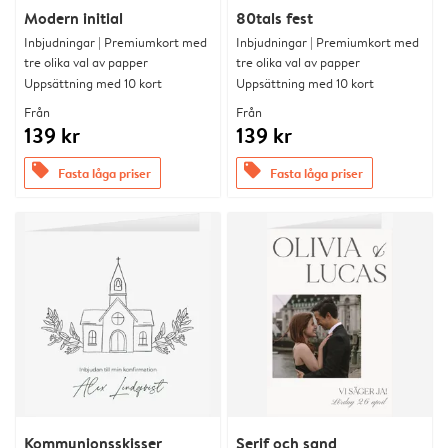
Modern initial
80tals fest
Inbjudningar | Premiumkort med
Inbjudningar | Premiumkort med
tre olika val av papper
tre olika val av papper
Uppsättning med 10 kort
Uppsättning med 10 kort
Från
Från
139 kr
139 kr
offers
offers
Fasta låga priser
Fasta låga priser
Kommunionsskisser
Serif och sand