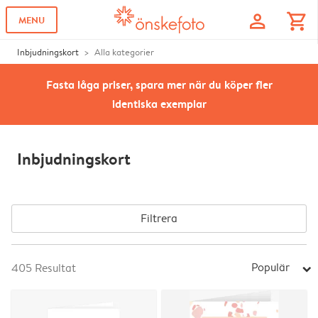
profile
shopping_cart
MENU
Inbjudningskort
Alla kategorier
Fasta låga priser, spara mer när du köper fler
identiska exemplar
Inbjudningskort
Filtrera
Populär
405
Resultat
arrow_right