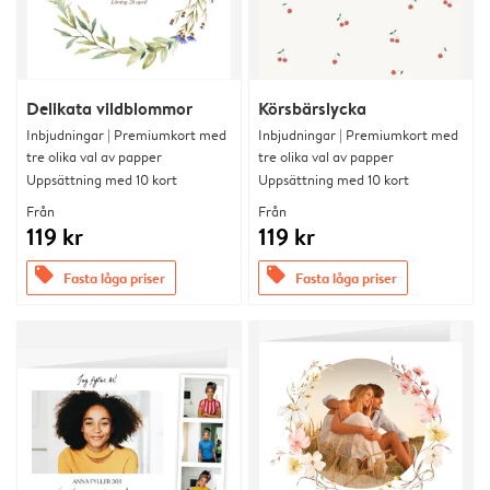
Delikata vildblommor
Körsbärslycka
Inbjudningar | Premiumkort med
Inbjudningar | Premiumkort med
tre olika val av papper
tre olika val av papper
Uppsättning med 10 kort
Uppsättning med 10 kort
Från
Från
119 kr
119 kr
offers
offers
Fasta låga priser
Fasta låga priser