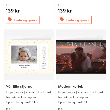
Från
Från
139 kr
139 kr
offers
offers
Fasta låga priser
Fasta låga priser
Vår lilla stjärna
Modern kärlek
Inbjudningar | Premiumkort med
Inbjudningar | Premiumkort med
tre olika val av papper
tre olika val av papper
Uppsättning med 10 kort
Uppsättning med 10 kort
Från
Från