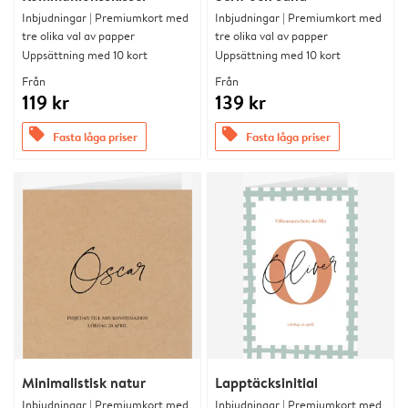
Inbjudningar | Premiumkort med
Inbjudningar | Premiumkort med
tre olika val av papper
tre olika val av papper
Uppsättning med 10 kort
Uppsättning med 10 kort
Från
Från
119 kr
139 kr
offers
offers
Fasta låga priser
Fasta låga priser
Minimalistisk natur
Lapptäcksinitial
Inbjudningar | Premiumkort med
Inbjudningar | Premiumkort med