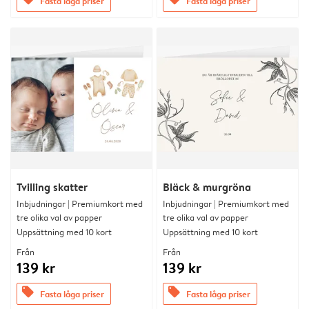
Fasta låga priser
Fasta låga priser
Tvilling skatter
Bläck & murgröna
Inbjudningar | Premiumkort med
Inbjudningar | Premiumkort med
tre olika val av papper
tre olika val av papper
Uppsättning med 10 kort
Uppsättning med 10 kort
Från
Från
139 kr
139 kr
offers
offers
Fasta låga priser
Fasta låga priser