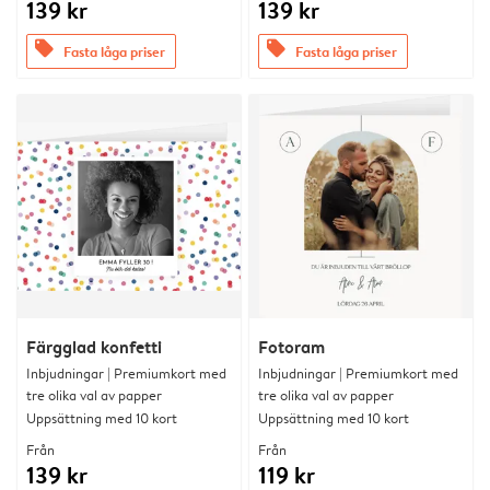
139 kr
139 kr
offers
offers
Fasta låga priser
Fasta låga priser
Färgglad konfetti
Fotoram
Inbjudningar | Premiumkort med
Inbjudningar | Premiumkort med
tre olika val av papper
tre olika val av papper
Uppsättning med 10 kort
Uppsättning med 10 kort
Från
Från
139 kr
119 kr