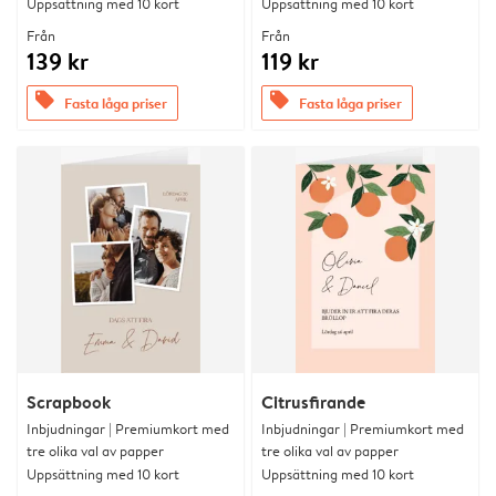
Uppsättning med 10 kort
Uppsättning med 10 kort
Från
Från
139 kr
119 kr
offers
offers
Fasta låga priser
Fasta låga priser
Scrapbook
Citrusfirande
Inbjudningar | Premiumkort med
Inbjudningar | Premiumkort med
tre olika val av papper
tre olika val av papper
Uppsättning med 10 kort
Uppsättning med 10 kort