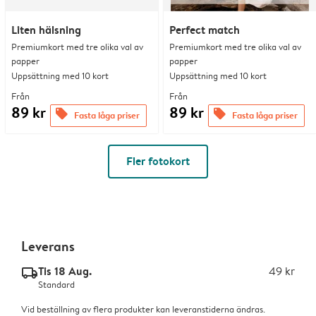
Liten hälsning
Perfect match
Premiumkort med tre olika val av
Premiumkort med tre olika val av
papper
papper
Uppsättning med 10 kort
Uppsättning med 10 kort
Från
Från
89 kr
89 kr
offers
offers
Fasta låga priser
Fasta låga priser
Fler fotokort
Leverans
Tis 18 Aug.
49 kr
delivery_standard_v2
Standard
Vid beställning av flera produkter kan leveranstiderna ändras.