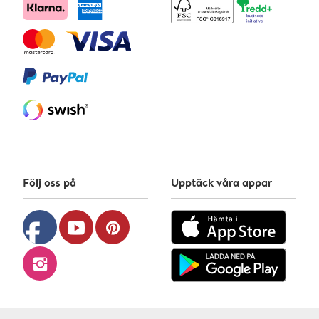
Följ oss på
Upptäck våra appar
facebook
youtube
pinterest
instagram