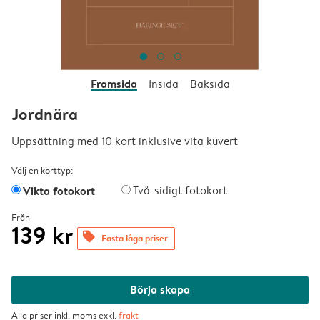
Framsida
Insida
Baksida
Jordnära
Uppsättning med 10 kort inklusive vita kuvert
Välj en korttyp:
Vikta fotokort
Två-sidigt fotokort
Från
139 kr
offers
Fasta låga priser
Börja skapa
Alla priser inkl. moms exkl.
frakt