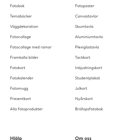
Fotobok
Fotoposter
Temaböcker
Canvastavlor
Väggdekoration
Skumtavla
Fotocollage
Aluminiumtavla
Fotocollage med ramar
Plexiglastavla
Framkalla bilder
Tackkort
Fotokort
Inbjudningskort
Fotokalender
Studentplakat
Fotomugg
Julkort
Presentkort
Nyårskort
Alla fotoprodukter
Bröllopsfotobok
Hjälp
Om oss