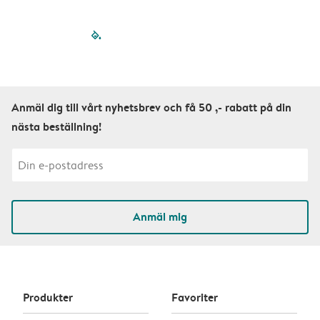
filled-pagination
outlined-paginatio
outlined-paginat
outlined-pagin
outlined-pag
outlined-p
Anmäl dig till vårt nyhetsbrev och få 50 ,- rabatt på din
nästa beställning!
Anmäl mig
Produkter
Favoriter