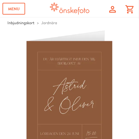
profile
shopping_cart
MENU
Inbjudningskort
Jordnära