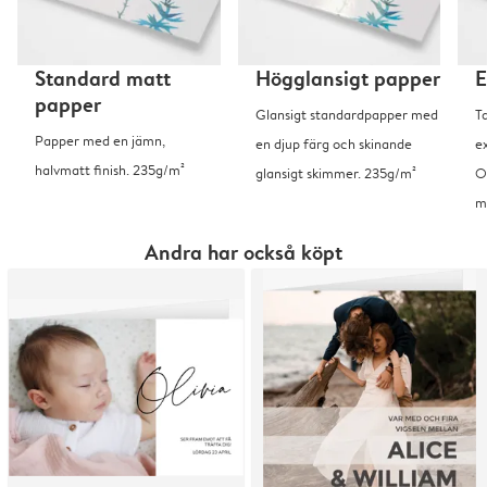
Standard matt
Högglansigt papper
E
papper
Glansigt standardpapper med
T
Papper med en jämn,
en djup färg och skinande
ex
halvmatt finish. 235g/m²
glansigt skimmer. 235g/m²
O
m
Andra har också köpt