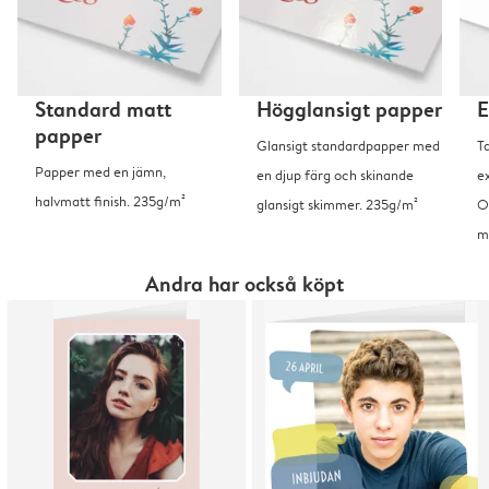
Standard matt
Högglansigt papper
E
papper
Glansigt standardpapper med
T
Papper med en jämn,
en djup färg och skinande
ex
halvmatt finish. 235g/m²
glansigt skimmer. 235g/m²
O
m
Andra har också köpt