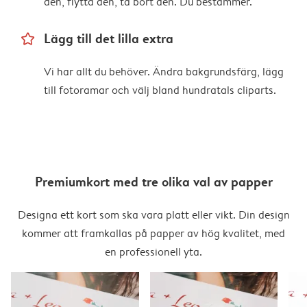
den, flytta den, ta bort den. Du bestämmer.
star_outline
Lägg till det lilla extra
Vi har allt du behöver. Ändra bakgrundsfärg, lägg
till fotoramar och välj bland hundratals cliparts.
Premiumkort med tre olika val av papper
Designa ett kort som ska vara platt eller vikt. Din design
kommer att framkallas på papper av hög kvalitet, med
en professionell yta.