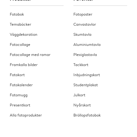
Fotobok
Fotoposter
Temaböcker
Canvastavlor
Väggdekoration
Skumtavla
Fotocollage
Aluminiumtavla
Fotocollage med ramar
Plexiglastavla
Framkalla bilder
Tackkort
Fotokort
Inbjudningskort
Fotokalender
Studentplakat
Fotomugg
Julkort
Presentkort
Nyårskort
Alla fotoprodukter
Bröllopsfotobok