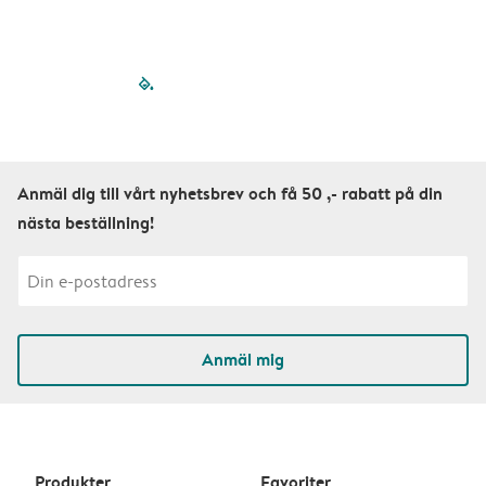
filled-pagination
outlined-paginatio
outlined-paginat
outlined-pagin
outlined-pag
outlined-p
Anmäl dig till vårt nyhetsbrev och få 50 ,- rabatt på din
nästa beställning!
Anmäl mig
Produkter
Favoriter