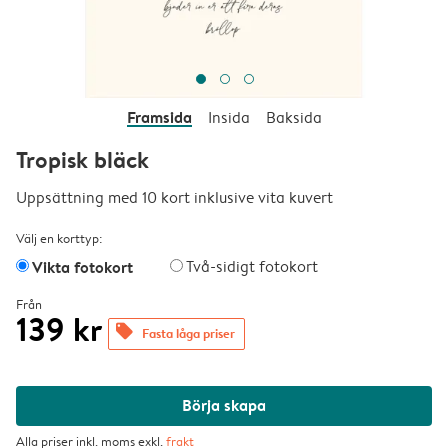
Framsida
Insida
Baksida
Tropisk bläck
Uppsättning med 10 kort inklusive vita kuvert
Välj en korttyp:
Vikta fotokort
Två-sidigt fotokort
Från
139 kr
offers
Fasta låga priser
Börja skapa
Alla priser inkl. moms exkl.
frakt