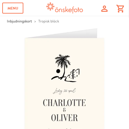
profile
shopping_cart
MENU
Inbjudningskort
Tropisk bläck