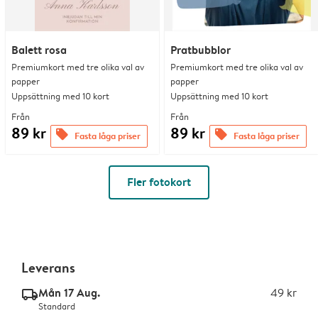
Balett rosa
Pratbubblor
Premiumkort med tre olika val av
Premiumkort med tre olika val av
papper
papper
Uppsättning med 10 kort
Uppsättning med 10 kort
Från
Från
89 kr
89 kr
offers
offers
Fasta låga priser
Fasta låga priser
Fler fotokort
Leverans
Mån 17 Aug.
49 kr
delivery_standard_v2
Standard