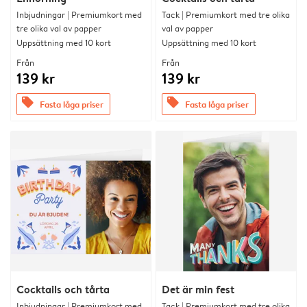
Inbjudningar | Premiumkort med
Tack | Premiumkort med tre olika
tre olika val av papper
val av papper
Uppsättning med 10 kort
Uppsättning med 10 kort
Från
Från
139 kr
139 kr
offers
offers
Fasta låga priser
Fasta låga priser
Cocktails och tårta
Det är min fest
Inbjudningar | Premiumkort med
Tack | Premiumkort med tre olika