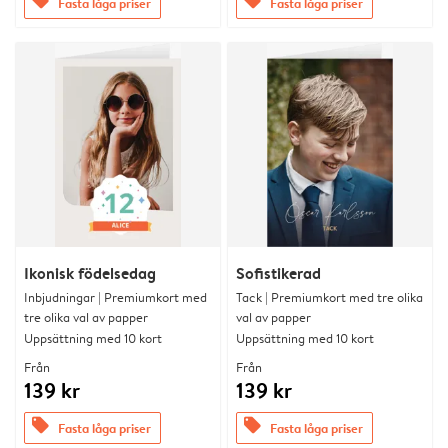
offers
offers
Fasta låga priser
Fasta låga priser
Ikonisk födelsedag
Sofistikerad
Inbjudningar | Premiumkort med
Tack | Premiumkort med tre olika
tre olika val av papper
val av papper
Uppsättning med 10 kort
Uppsättning med 10 kort
Från
Från
139 kr
139 kr
offers
offers
Fasta låga priser
Fasta låga priser