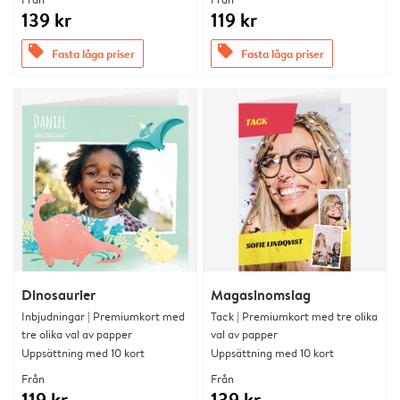
139 kr
119 kr
offers
offers
Fasta låga priser
Fasta låga priser
Dinosaurier
Magasinomslag
Inbjudningar | Premiumkort med
Tack | Premiumkort med tre olika
tre olika val av papper
val av papper
Uppsättning med 10 kort
Uppsättning med 10 kort
Från
Från
119 kr
139 kr