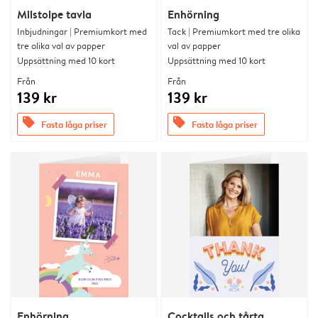
Milstolpe tavla
Enhörning
Inbjudningar | Premiumkort med
Tack | Premiumkort med tre olika
tre olika val av papper
val av papper
Uppsättning med 10 kort
Uppsättning med 10 kort
Från
Från
139 kr
139 kr
offers
offers
Fasta låga priser
Fasta låga priser
Enhörning
Cocktails och tårta