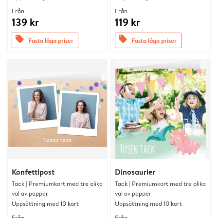
Från
Från
139 kr
119 kr
offers
offers
Fasta låga priser
Fasta låga priser
Konfettipost
Dinosaurier
Tack | Premiumkort med tre olika
Tack | Premiumkort med tre olika
val av papper
val av papper
Uppsättning med 10 kort
Uppsättning med 10 kort
Från
Från