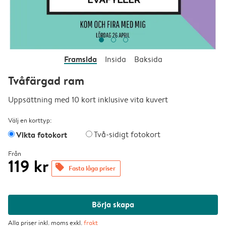
Framsida
Insida
Baksida
Tvåfärgad ram
Uppsättning med 10 kort inklusive vita kuvert
Välj en korttyp:
Vikta fotokort
Två-sidigt fotokort
Från
119 kr
offers
Fasta låga priser
Börja skapa
Alla priser inkl. moms exkl.
frakt