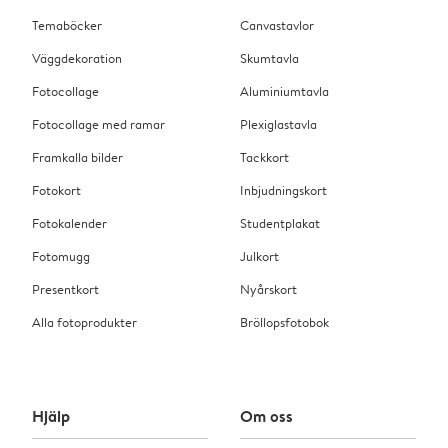
Temaböcker
Canvastavlor
Väggdekoration
Skumtavla
Fotocollage
Aluminiumtavla
Fotocollage med ramar
Plexiglastavla
Framkalla bilder
Tackkort
Fotokort
Inbjudningskort
Fotokalender
Studentplakat
Fotomugg
Julkort
Presentkort
Nyårskort
Alla fotoprodukter
Bröllopsfotobok
Hjälp
Om oss