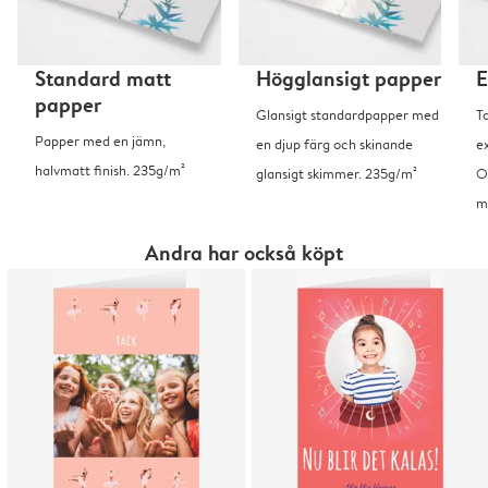
Standard matt
Högglansigt papper
E
papper
Glansigt standardpapper med
T
Papper med en jämn,
en djup färg och skinande
ex
halvmatt finish. 235g/m²
glansigt skimmer. 235g/m²
O
m
Andra har också köpt