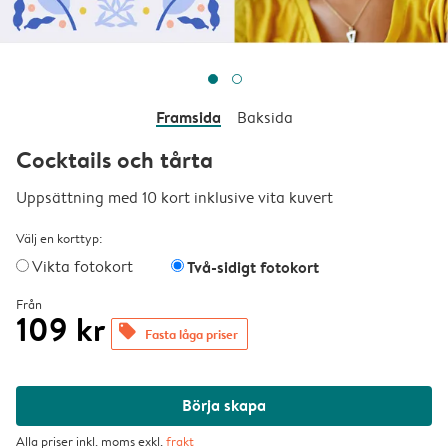
Framsida
Baksida
Cocktails och tårta
Uppsättning med 10 kort inklusive vita kuvert
Välj en korttyp:
Vikta fotokort
Två-sidigt fotokort
Från
109 kr
offers
Fasta låga priser
Börja skapa
Alla priser inkl. moms exkl.
frakt