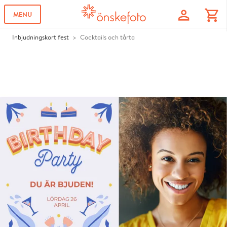
profile
shopping_cart
MENU
Inbjudningskort fest
Cocktails och tårta