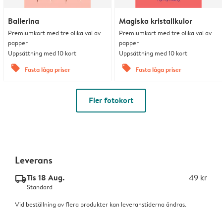
Ballerina
Magiska kristallkulor
Premiumkort med tre olika val av
Premiumkort med tre olika val av
papper
papper
Uppsättning med 10 kort
Uppsättning med 10 kort
offers
offers
Fasta låga priser
Fasta låga priser
Fler fotokort
Leverans
Tis 18 Aug.
49 kr
delivery_standard_v2
Standard
Vid beställning av flera produkter kan leveranstiderna ändras.