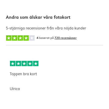
Andra som älskar våra fotokort
5-stjärniga recensioner från våra nöjda kunder
4
baserat på
720 recensioner
Toppen bra kort
B
Ulrica
E