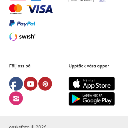
Följ oss på
Upptäck våra appar
facebook
youtube
pinterest
instagram
önskefoto © 2026