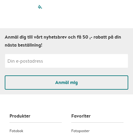
filled-pagination
outlined-paginatio
outlined-paginat
outlined-pagin
outlined-pag
outlined-p
Anmäl dig till vårt nyhetsbrev och få 50 ,- rabatt på din
nästa beställning!
Anmäl mig
Produkter
Favoriter
Fotobok
Fotoposter