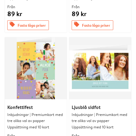
Från
Från
89 kr
89 kr
offers
offers
Fasta låga priser
Fasta låga priser
Konfettifest
Ljusblå sidfot
Inbjudningar | Premiumkort med
Inbjudningar | Premiumkort med
tre olika val av papper
tre olika val av papper
Uppsättning med 10 kort
Uppsättning med 10 kort
Från
Från