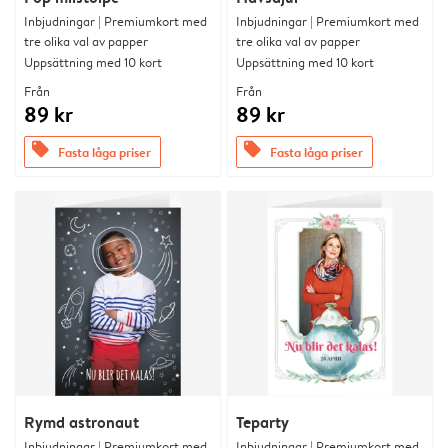
Inbjudningar | Premiumkort med
Inbjudningar | Premiumkort med
tre olika val av papper
tre olika val av papper
Uppsättning med 10 kort
Uppsättning med 10 kort
Från
Från
89 kr
89 kr
offers
offers
Fasta låga priser
Fasta låga priser
Rymd astronaut
Teparty
Inbjudningar | Premiumkort med
Inbjudningar | Premiumkort med