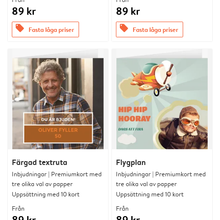
89 kr
89 kr
offers
offers
Fasta låga priser
Fasta låga priser
Färgad textruta
Flygplan
Inbjudningar | Premiumkort med
Inbjudningar | Premiumkort med
tre olika val av papper
tre olika val av papper
Uppsättning med 10 kort
Uppsättning med 10 kort
Från
Från
89 kr
89 kr