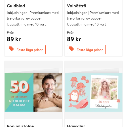
Guldblad
Valnötträ
Inbjudningar | Premiumkort med
Inbjudningar | Premiumkort med
tre olika val av papper
tre olika val av papper
Uppsättning med 10 kort
Uppsättning med 10 kort
Från
Från
89 kr
89 kr
offers
offers
Fasta låga priser
Fasta låga priser
Pop milstolpe
Havsdjur