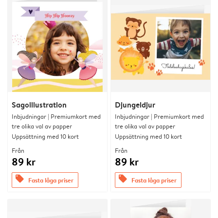
Sagoillustration
Djungeldjur
Inbjudningar | Premiumkort med
Inbjudningar | Premiumkort med
tre olika val av papper
tre olika val av papper
Uppsättning med 10 kort
Uppsättning med 10 kort
Från
Från
89 kr
89 kr
offers
offers
Fasta låga priser
Fasta låga priser