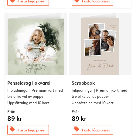
offers
offers
Fasta låga priser
Fasta låga priser
Penseldrag i akvarell
Scrapbook
Inbjudningar | Premiumkort med
Inbjudningar | Premiumkort med
tre olika val av papper
tre olika val av papper
Uppsättning med 10 kort
Uppsättning med 10 kort
Från
Från
89 kr
89 kr
offers
offers
Fasta låga priser
Fasta låga priser