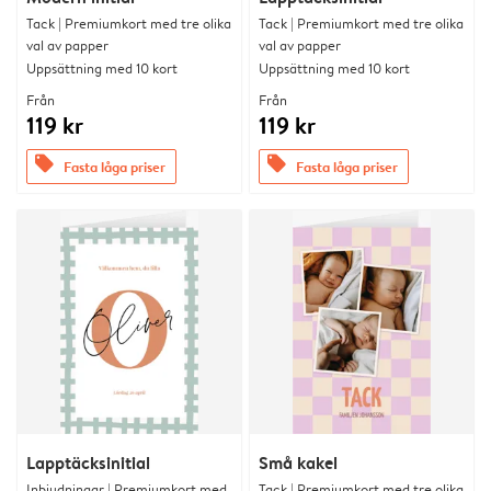
Tack | Premiumkort med tre olika
Tack | Premiumkort med tre olika
val av papper
val av papper
Uppsättning med 10 kort
Uppsättning med 10 kort
Från
Från
119 kr
119 kr
offers
offers
Fasta låga priser
Fasta låga priser
Lapptäcksinitial
Små kakel
Inbjudningar | Premiumkort med
Tack | Premiumkort med tre olika