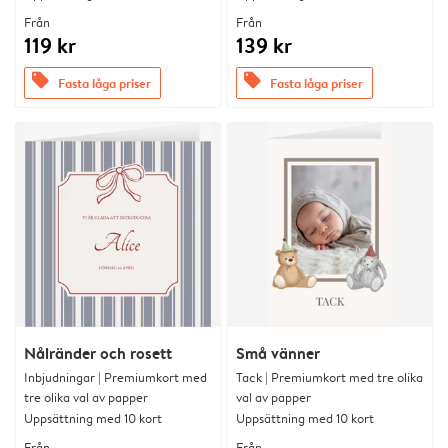
Från
Från
119 kr
139 kr
offers
offers
Fasta låga priser
Fasta låga priser
Nålränder och rosett
Små vänner
Inbjudningar | Premiumkort med
Tack | Premiumkort med tre olika
tre olika val av papper
val av papper
Uppsättning med 10 kort
Uppsättning med 10 kort
Från
Från