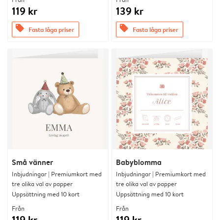
119 kr
139 kr
offers
offers
Fasta låga priser
Fasta låga priser
Små vänner
Babyblomma
Inbjudningar | Premiumkort med
Inbjudningar | Premiumkort med
tre olika val av papper
tre olika val av papper
Uppsättning med 10 kort
Uppsättning med 10 kort
Från
Från
119 kr
119 kr