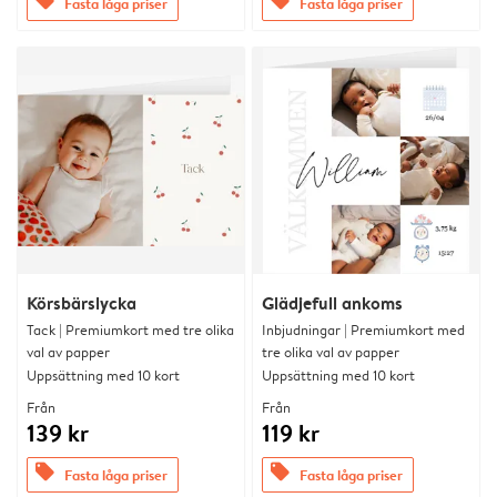
offers
offers
Fasta låga priser
Fasta låga priser
Körsbärslycka
Glädjefull ankoms
Tack | Premiumkort med tre olika
Inbjudningar | Premiumkort med
val av papper
tre olika val av papper
Uppsättning med 10 kort
Uppsättning med 10 kort
Från
Från
139 kr
119 kr
offers
offers
Fasta låga priser
Fasta låga priser