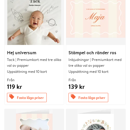
Hej universum
Stämpel och ränder ros
Tack | Premiumkort med tre olika
Inbjudningar | Premiumkort med
val av papper
tre olika val av papper
Uppsättning med 10 kort
Uppsättning med 10 kort
Från
Från
119 kr
139 kr
offers
offers
Fasta låga priser
Fasta låga priser