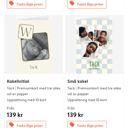
offers
offers
Fasta låga priser
Fasta låga priser
Kakelinitial
Små kakel
Tack | Premiumkort med tre olika
Tack | Premiumkort med tre olika
val av papper
val av papper
Uppsättning med 10 kort
Uppsättning med 10 kort
Från
Från
139 kr
139 kr
offers
offers
Fasta låga priser
Fasta låga priser