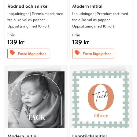
Rodnad och snirkel
Modern initial
Inbjudningar | Premiumkort med
Inbjudningar | Premiumkort med
tre olika val av papper
tre olika val av papper
Uppsättning med 10 kort
Uppsättning med 10 kort
Från
Från
139 kr
139 kr
offers
offers
Fasta låga priser
Fasta låga priser
Modern initial
Lapptäcksinitial