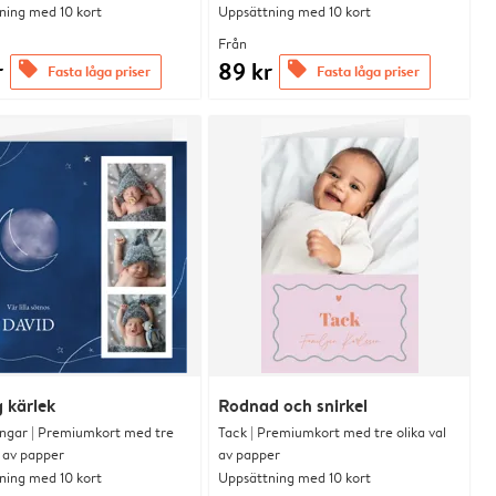
ning med 10 kort
Uppsättning med 10 kort
Från
r
89 kr
offers
offers
Fasta låga priser
Fasta låga priser
 kärlek
Rodnad och snirkel
ingar | Premiumkort med tre
Tack | Premiumkort med tre olika val
l av papper
av papper
ning med 10 kort
Uppsättning med 10 kort