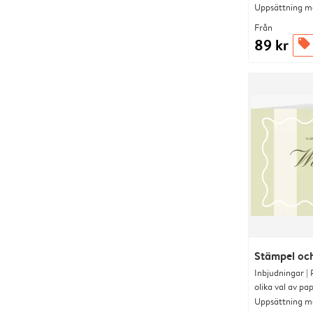
Uppsättning me
Från
89 kr
offers
Stämpel och
Inbjudningar |
olika val av pa
Uppsättning me