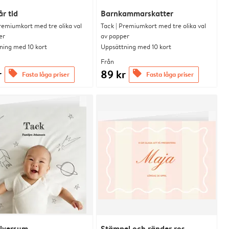
år tid
Barnkammarskatter
remiumkort med tre olika val
Tack | Premiumkort med tre olika val
er
av papper
ning med 10 kort
Uppsättning med 10 kort
Från
r
89 kr
offers
offers
Fasta låga priser
Fasta låga priser
niversum
Stämpel och ränder ros