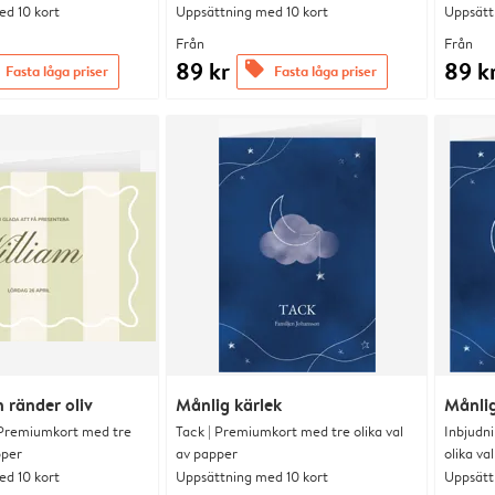
d 10 kort
Uppsättning med 10 kort
Uppsätt
Från
Från
89 kr
89 k
offers
Fasta låga priser
Fasta låga priser
 ränder oliv
Månlig kärlek
Månlig
 Premiumkort med tre
Tack | Premiumkort med tre olika val
Inbjudn
pper
av papper
olika va
d 10 kort
Uppsättning med 10 kort
Uppsätt