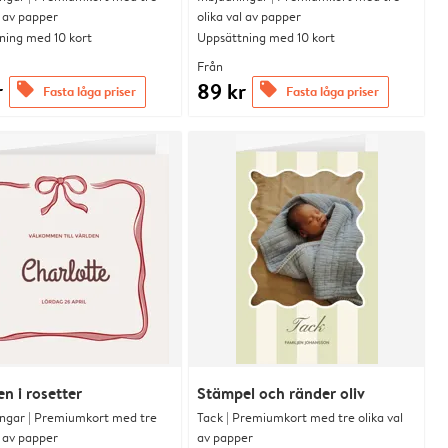
l av papper
olika val av papper
ning med 10 kort
Uppsättning med 10 kort
Från
r
89 kr
offers
offers
Fasta låga priser
Fasta låga priser
en i rosetter
Stämpel och ränder oliv
ingar | Premiumkort med tre
Tack | Premiumkort med tre olika val
l av papper
av papper