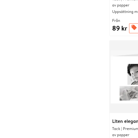
av papper
Uppsättning me
Från
89 kr
offers
Liten elega
Tack | Premium
av papper