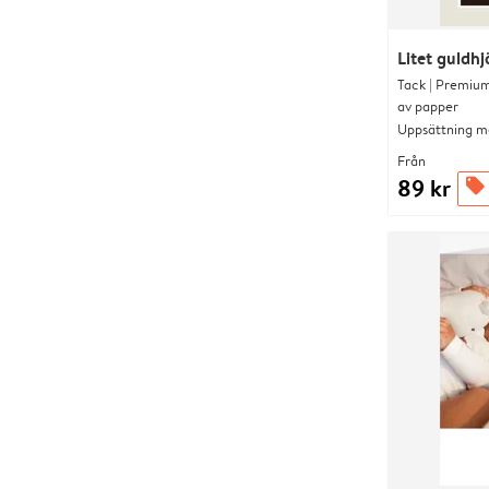
Litet guldhj
Tack | Premium
av papper
Uppsättning me
Från
89 kr
offers