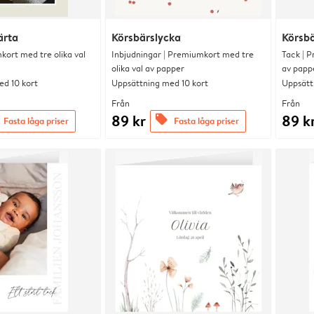
ärta
Körsbärslycka
Körsbä
kort med tre olika val
Inbjudningar | Premiumkort med tre
Tack | P
olika val av papper
av papp
d 10 kort
Uppsättning med 10 kort
Uppsätt
Från
Från
89 kr
89 k
offers
Fasta låga priser
Fasta låga priser