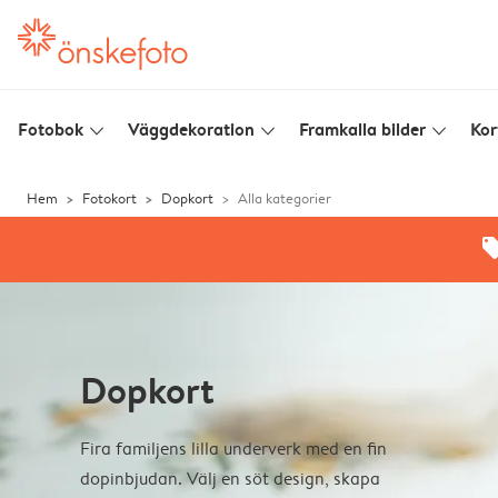
Fotobok
Väggdekoration
Framkalla bilder
Kor
slim_arrow_down
slim_arrow_down
slim_arrow_down
Hem
Fotokort
Dopkort
Alla kategorier
offe
Dopkort
Fira familjens lilla underverk med en fin
dopinbjudan. Välj en söt design, skapa