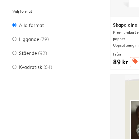
Välj format
Skapa dina 
Alla format
Premiumkort me
papper
Liggande
(79)
Uppsättning me
Stående
(92)
Från
89 kr
offers
Kvadratisk
(64)