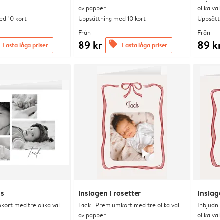
av papper
olika va
d 10 kort
Uppsättning med 10 kort
Uppsätt
Från
Från
89 kr
89 k
offers
Fasta låga priser
Fasta låga priser
ns
Inslagen i rosetter
Inslag
kort med tre olika val
Tack | Premiumkort med tre olika val
Inbjudn
av papper
olika va