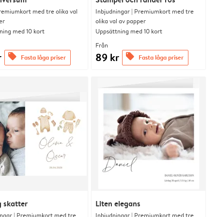
remiumkort med tre olika val
Inbjudningar | Premiumkort med tre
er
olika val av papper
ning med 10 kort
Uppsättning med 10 kort
Från
r
89 kr
offers
offers
Fasta låga priser
Fasta låga priser
g skatter
Liten elegans
ingar | Premiumkort med tre
Inbjudningar | Premiumkort med tre