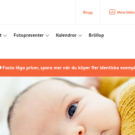
image_placeholder
Blogg
Mina bilde
t
Fotopresenter
Kalendrar
Bröllop
slim_arrow_down
slim_arrow_down
slim_arrow_down
rs
Fasta låga priser, spara mer när du köper fler identiska exemp