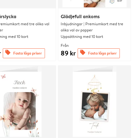
rslycka
Glädjefull ankoms
remiumkort med tre olika val
Inbjudningar | Premiumkort med tre
er
olika val av papper
ning med 10 kort
Uppsättning med 10 kort
Från
r
89 kr
offers
offers
Fasta låga priser
Fasta låga priser