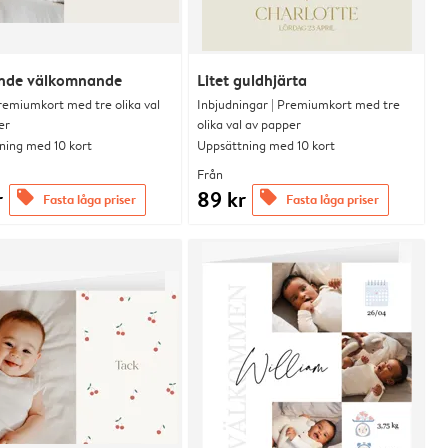
ande välkomnande
Litet guldhjärta
remiumkort med tre olika val
Inbjudningar | Premiumkort med tre
er
olika val av papper
ning med 10 kort
Uppsättning med 10 kort
Från
r
89 kr
offers
offers
Fasta låga priser
Fasta låga priser