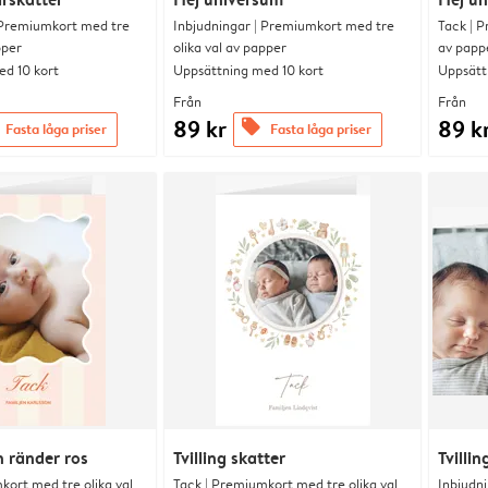
 Premiumkort med tre
Inbjudningar | Premiumkort med tre
Tack | P
pper
olika val av papper
av papp
d 10 kort
Uppsättning med 10 kort
Uppsätt
Från
Från
89 kr
89 k
offers
Fasta låga priser
Fasta låga priser
 ränder ros
Tvilling skatter
Tvillin
kort med tre olika val
Tack | Premiumkort med tre olika val
Inbjudn