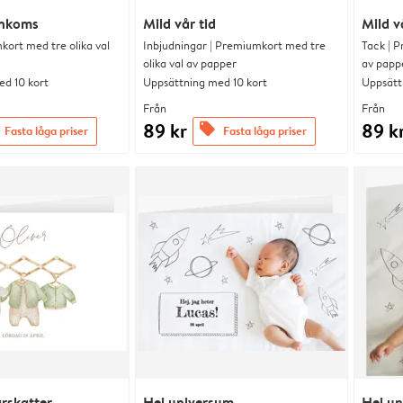
ankoms
Mild vår tid
Mild v
kort med tre olika val
Inbjudningar | Premiumkort med tre
Tack | P
olika val av papper
av papp
d 10 kort
Uppsättning med 10 kort
Uppsätt
Från
Från
89 kr
89 k
offers
Fasta låga priser
Fasta låga priser
skatter
Hej universum
Hej u