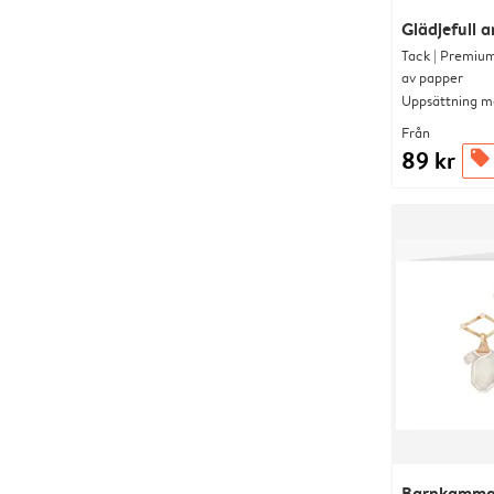
Glädjefull 
Tack | Premium
av papper
Uppsättning me
Från
89 kr
offers
Barnkammar