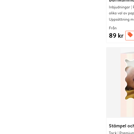
Inbjudningar |
olika val av pa
Uppsättning me
Från
89 kr
offers
Stämpel och
Tack | Premium