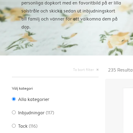
personliga dopkort med en favoritbild på er lilla
solstråle och skicka sedan ut inbjudningskort
till familj och vänner för att välkomna dem på
dop.
Ta bort filter
235
Resulta
close
Välj kategori
Alla kategorier
Inbjudningar
(117)
Tack
(116)