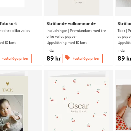
fotokort
Strålande välkomnande
Strål
d tre olika val av
Inbjudningar | Premiumkort med tre
Tack | P
olika val av papper
av papp
d 10 kort
Uppsättning med 10 kort
Uppsätt
Från
Från
89 kr
89 k
offers
Fasta låga priser
Fasta låga priser