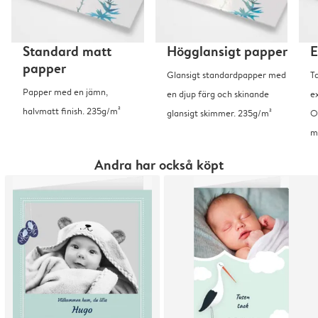
Standard matt
Högglansigt papper
E
papper
Glansigt standardpapper med
T
Papper med en jämn,
en djup färg och skinande
ex
halvmatt finish. 235g/m²
glansigt skimmer. 235g/m²
O
m
Andra har också köpt