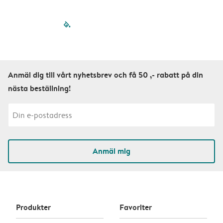
filled-pagination
outlined-paginatio
outlined-paginat
outlined-pagin
outlined-pag
outlined-p
Anmäl dig till vårt nyhetsbrev och få 50 ,- rabatt på din
nästa beställning!
Anmäl mig
Produkter
Favoriter