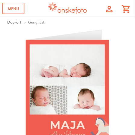
profile
shopping_cart
MENU
Dopkort
Gunghäst