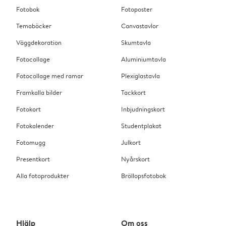
Fotobok
Fotoposter
Temaböcker
Canvastavlor
Väggdekoration
Skumtavla
Fotocollage
Aluminiumtavla
Fotocollage med ramar
Plexiglastavla
Framkalla bilder
Tackkort
Fotokort
Inbjudningskort
Fotokalender
Studentplakat
Fotomugg
Julkort
Presentkort
Nyårskort
Alla fotoprodukter
Bröllopsfotobok
Hjälp
Om oss