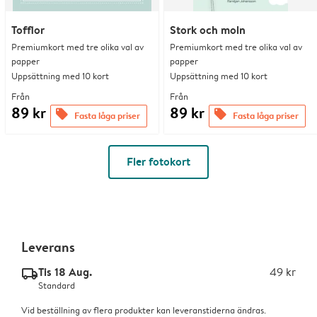
Tofflor
Stork och moln
Premiumkort med tre olika val av
Premiumkort med tre olika val av
papper
papper
Uppsättning med 10 kort
Uppsättning med 10 kort
Från
Från
89 kr
89 kr
offers
offers
Fasta låga priser
Fasta låga priser
Fler fotokort
Leverans
Tis 18 Aug.
49 kr
delivery_standard_v2
Standard
Vid beställning av flera produkter kan leveranstiderna ändras.