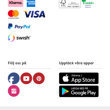
Följ oss på
Upptäck våra appar
facebook
youtube
pinterest
instagram