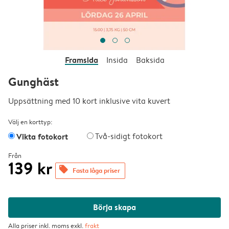
Framsida
Insida
Baksida
Gunghäst
Uppsättning med 10 kort inklusive vita kuvert
Välj en korttyp:
Vikta fotokort
Två-sidigt fotokort
Från
139 kr
offers
Fasta låga priser
Börja skapa
Alla priser inkl. moms exkl.
frakt