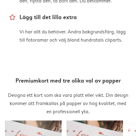
den, flytta den, ta bort den. Du bestämmer.
star_outline
Lägg till det lilla extra
Vi har allt du behöver. Ändra bakgrundsfärg, lägg
till fotoramar och välj bland hundratals cliparts.
Premiumkort med tre olika val av papper
Designa ett kort som ska vara platt eller vikt. Din design
kommer att framkallas på papper av hög kvalitet, med
en professionell yta.