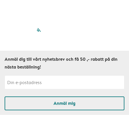
filled-pagination
outlined-paginatio
outlined-paginat
outlined-pagin
outlined-pag
outlined-p
Anmäl dig till vårt nyhetsbrev och få 50 ,- rabatt på din
nästa beställning!
Anmäl mig