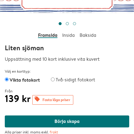
Framsida
Insida
Baksida
Liten sjöman
Uppsättning med 10 kort inklusive vita kuvert
Välj en korttyp:
Vikta fotokort
Två-sidigt fotokort
Från
139 kr
offers
Fasta låga priser
Börja skapa
Alla priser inkl. moms exkl.
frakt