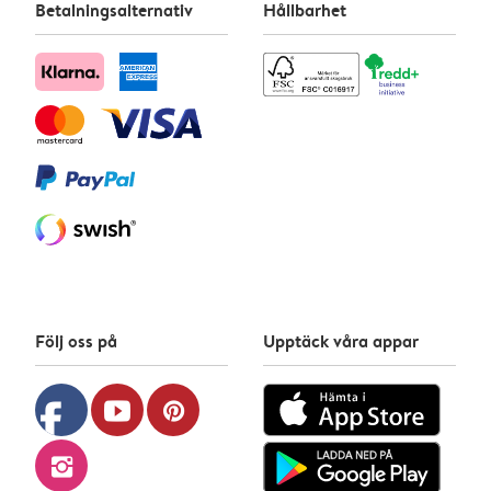
Betalningsalternativ
Hållbarhet
Följ oss på
Upptäck våra appar
facebook
youtube
pinterest
instagram