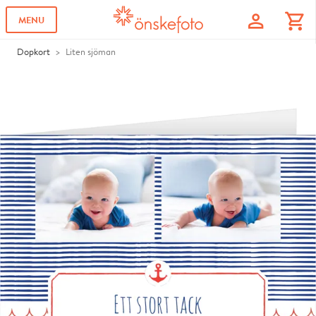
profile
shopping_cart
MENU
Dopkort
Liten sjöman