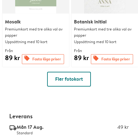
Mosaik
Botanisk initial
Premiumkort med tre olika val av
Premiumkort med tre olika val av
papper
papper
Uppsättning med 10 kort
Uppsättning med 10 kort
Från
Från
89 kr
89 kr
offers
offers
Fasta låga priser
Fasta låga priser
Fler fotokort
Leverans
Mån 17 Aug.
49 kr
delivery_standard_v2
Standard