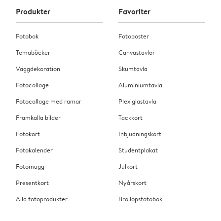
Produkter
Favoriter
Fotobok
Fotoposter
Temaböcker
Canvastavlor
Väggdekoration
Skumtavla
Fotocollage
Aluminiumtavla
Fotocollage med ramar
Plexiglastavla
Framkalla bilder
Tackkort
Fotokort
Inbjudningskort
Fotokalender
Studentplakat
Fotomugg
Julkort
Presentkort
Nyårskort
Alla fotoprodukter
Bröllopsfotobok