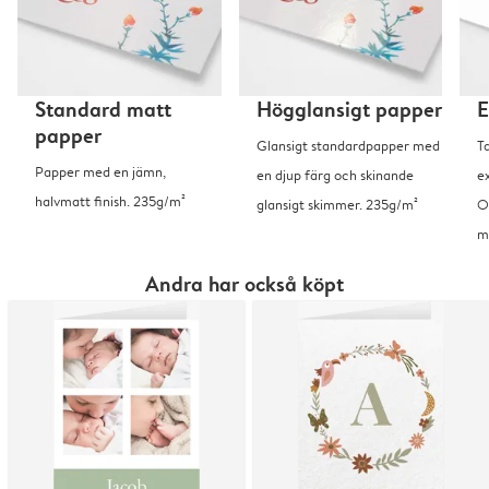
Standard matt
Högglansigt papper
E
papper
Glansigt standardpapper med
T
Papper med en jämn,
en djup färg och skinande
ex
halvmatt finish. 235g/m²
glansigt skimmer. 235g/m²
O
m
Andra har också köpt