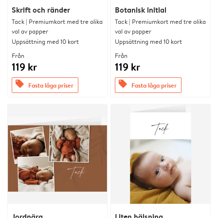
Skrift och ränder
Botanisk initial
Tack | Premiumkort med tre olika
Tack | Premiumkort med tre olika
val av papper
val av papper
Uppsättning med 10 kort
Uppsättning med 10 kort
Från
Från
119 kr
119 kr
offers
offers
Fasta låga priser
Fasta låga priser
Jordnära
Liten hälsning