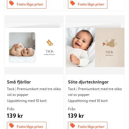
offers
offers
Fasta låga priser
Fasta låga priser
Små fjärilar
Söta djurteckningar
Tack | Premiumkort med tre olika
Tack | Premiumkort med tre olika
val av papper
val av papper
Uppsättning med 10 kort
Uppsättning med 10 kort
Från
Från
139 kr
139 kr
offers
offers
Fasta låga priser
Fasta låga priser