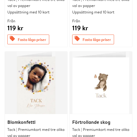
val av papper
val av papper
Uppsättning med 10 kort
Uppsättning med 10 kort
Från
Från
119 kr
119 kr
offers
offers
Fasta låga priser
Fasta låga priser
Blomkonfetti
Förtrollande skog
Tack | Premiumkort med tre olika
Tack | Premiumkort med tre olika
val av papper
val av papper