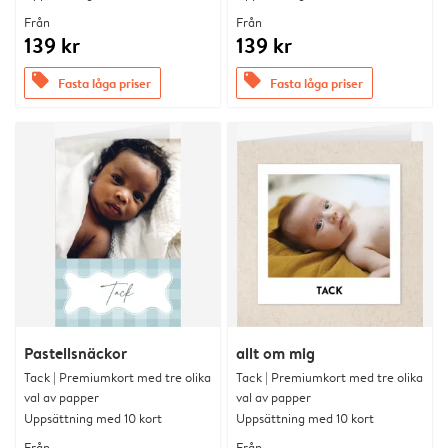
Från
Från
139 kr
139 kr
offers
offers
Fasta låga priser
Fasta låga priser
Pastellsnäckor
allt om mig
Tack | Premiumkort med tre olika
Tack | Premiumkort med tre olika
val av papper
val av papper
Uppsättning med 10 kort
Uppsättning med 10 kort
Från
Från