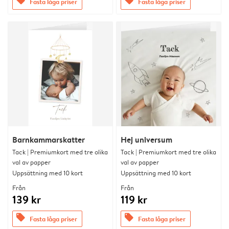
offers
offers
Fasta låga priser
Fasta låga priser
Barnkammarskatter
Hej universum
Tack | Premiumkort med tre olika
Tack | Premiumkort med tre olika
val av papper
val av papper
Uppsättning med 10 kort
Uppsättning med 10 kort
Från
Från
139 kr
119 kr
offers
offers
Fasta låga priser
Fasta låga priser