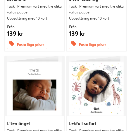
Tack | Premiumkort med tre olika
Tack | Premiumkort med tre olika
val av papper
val av papper
Uppsättning med 10 kort
Uppsättning med 10 kort
Från
Från
139 kr
139 kr
offers
offers
Fasta låga priser
Fasta låga priser
Liten ängel
Lekfull safari
Tack | Premiumkort med tre olika
Tack | Premiumkort med tre olika