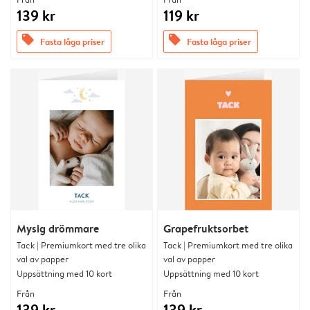
139 kr
119 kr
offers
offers
Fasta låga priser
Fasta låga priser
Mysig drömmare
Grapefruktsorbet
Tack | Premiumkort med tre olika
Tack | Premiumkort med tre olika
val av papper
val av papper
Uppsättning med 10 kort
Uppsättning med 10 kort
Från
Från
139 kr
139 kr