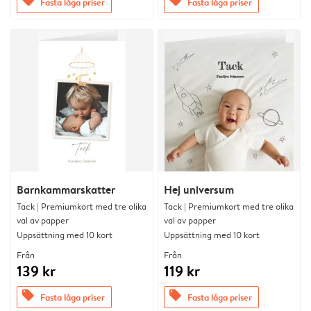
offers
offers
Fasta låga priser
Fasta låga priser
Barnkammarskatter
Hej universum
Tack | Premiumkort med tre olika
Tack | Premiumkort med tre olika
val av papper
val av papper
Uppsättning med 10 kort
Uppsättning med 10 kort
Från
Från
139 kr
119 kr
offers
offers
Fasta låga priser
Fasta låga priser