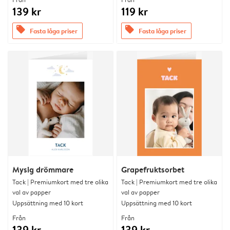
139 kr
119 kr
offers
offers
Fasta låga priser
Fasta låga priser
Mysig drömmare
Grapefruktsorbet
Tack | Premiumkort med tre olika
Tack | Premiumkort med tre olika
val av papper
val av papper
Uppsättning med 10 kort
Uppsättning med 10 kort
Från
Från
139 kr
139 kr