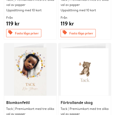
val av papper
val av papper
Uppsättning med 10 kort
Uppsättning med 10 kort
Från
Från
119 kr
119 kr
offers
offers
Fasta låga priser
Fasta låga priser
Blomkonfetti
Förtrollande skog
Tack | Premiumkort med tre olika
Tack | Premiumkort med tre olika
val av papper
val av papper