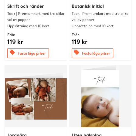
Skrift och ränder
Botanisk initial
Tack | Premiumkort med tre olika
Tack | Premiumkort med tre olika
val av papper
val av papper
Uppsättning med 10 kort
Uppsättning med 10 kort
Från
Från
119 kr
119 kr
offers
offers
Fasta låga priser
Fasta låga priser
Jordnära
Liten hälsning