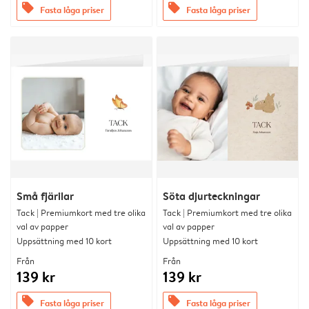
offers
offers
Fasta låga priser
Fasta låga priser
Små fjärilar
Söta djurteckningar
Tack | Premiumkort med tre olika
Tack | Premiumkort med tre olika
val av papper
val av papper
Uppsättning med 10 kort
Uppsättning med 10 kort
Från
Från
139 kr
139 kr
offers
offers
Fasta låga priser
Fasta låga priser