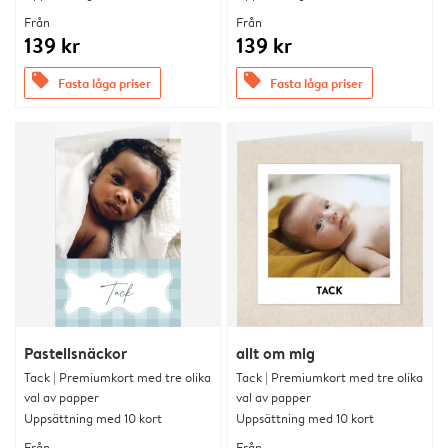
Från
Från
139 kr
139 kr
offers
offers
Fasta låga priser
Fasta låga priser
Pastellsnäckor
allt om mig
Tack | Premiumkort med tre olika
Tack | Premiumkort med tre olika
val av papper
val av papper
Uppsättning med 10 kort
Uppsättning med 10 kort
Från
Från