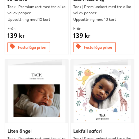
Tack | Premiumkort med tre olika
Tack | Premiumkort med tre olika
val av papper
val av papper
Uppsättning med 10 kort
Uppsättning med 10 kort
Från
Från
139 kr
139 kr
offers
offers
Fasta låga priser
Fasta låga priser
Liten ängel
Lekfull safari
Tack | Premiumkort med tre olika
Tack | Premiumkort med tre olika