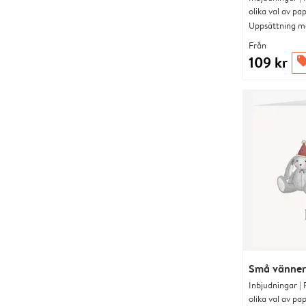
olika val av pa
Uppsättning me
Från
109 kr
offe
Små vänner
Inbjudningar |
olika val av pa