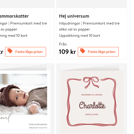
ammarskatter
Hej universum
ingar | Premiumkort med tre
Inbjudningar | Premiumkort med tre
l av papper
olika val av papper
ning med 10 kort
Uppsättning med 10 kort
Från
kr
109 kr
offers
offers
Fasta låga priser
Fasta låga priser