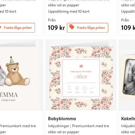
pper
olika val av papper
olika va
d 10 kort
Uppsättning med 10 kort
Uppsätt
Från
Från
109 kr
109 
rs
offers
Fasta låga priser
Fasta låga priser
Babyblomma
Kakelin
 Premiumkort med tre
Inbjudningar | Premiumkort med tre
Inbjudn
pper
olika val av papper
olika va