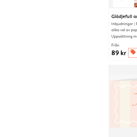
Glädjefull 
Inbjudningar |
olika val av pa
Uppsättning me
Från
89 kr
offers