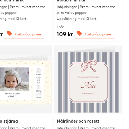
ingar | Premiumkort med tre
Inbjudningar | Premiumkort med tre
l av papper
olika val av papper
ning med 10 kort
Uppsättning med 10 kort
Från
kr
109 kr
offers
offers
Fasta låga priser
Fasta låga priser
la stjärna
Nålränder och rosett
ingar | Premiumkort med tre
Inbjudningar | Premiumkort med tre