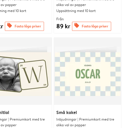
l av papper
olika val av papper
ning med 10 kort
Uppsättning med 10 kort
Från
kr
89 kr
offers
offers
Fasta låga priser
Fasta låga priser
itial
Små kakel
ingar | Premiumkort med tre
Inbjudningar | Premiumkort med tre
l av papper
olika val av papper