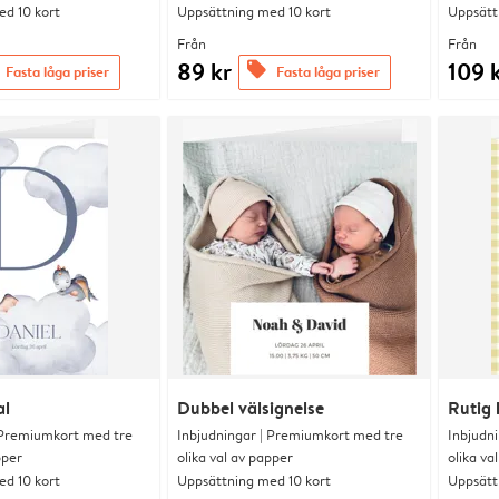
d 10 kort
Uppsättning med 10 kort
Uppsätt
Från
Från
89 kr
109 
offers
Fasta låga priser
Fasta låga priser
al
Dubbel välsignelse
Rutig
 Premiumkort med tre
Inbjudningar | Premiumkort med tre
Inbjudn
pper
olika val av papper
olika va
d 10 kort
Uppsättning med 10 kort
Uppsätt