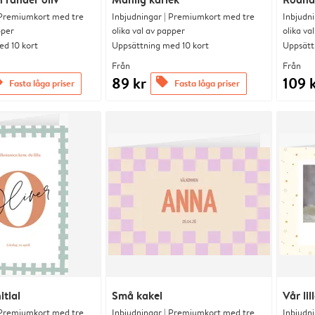
 Premiumkort med tre
Inbjudningar | Premiumkort med tre
Inbjudn
pper
olika val av papper
olika va
d 10 kort
Uppsättning med 10 kort
Uppsätt
Från
Från
89 kr
109 
rs
offers
Fasta låga priser
Fasta låga priser
itial
Små kakel
Vår lil
 Premiumkort med tre
Inbjudningar | Premiumkort med tre
Inbjudn