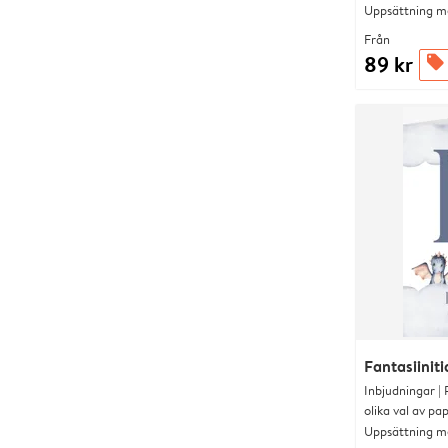
Uppsättning me
Från
89 kr
offers
Fantasiiniti
Inbjudningar |
olika val av pa
Uppsättning me