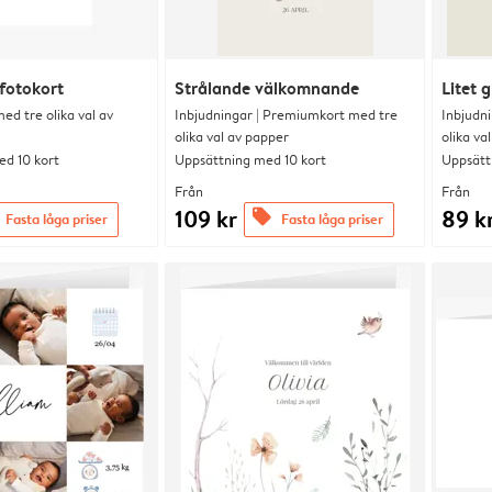
fotokort
Strålande välkomnande
Litet 
d tre olika val av
Inbjudningar | Premiumkort med tre
Inbjudn
olika val av papper
olika va
d 10 kort
Uppsättning med 10 kort
Uppsätt
Från
Från
109 kr
89 k
offers
Fasta låga priser
Fasta låga priser