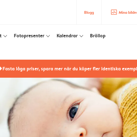
image_placeholder
Blogg
Mina bilde
t
Fotopresenter
Kalendrar
Bröllop
slim_arrow_down
slim_arrow_down
slim_arrow_down
rs
Fasta låga priser, spara mer när du köper fler identiska exemp