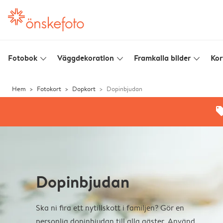
Fotobok
Väggdekoration
Framkalla bilder
Kor
slim_arrow_down
slim_arrow_down
slim_arrow_down
Hem
Fotokort
Dopkort
Dopinbjudan
offe
Dopinbjudan
Ska ni fira ett nytillskott i familjen? Gör en
personlig dopinbjudan till alla gäster. Använd