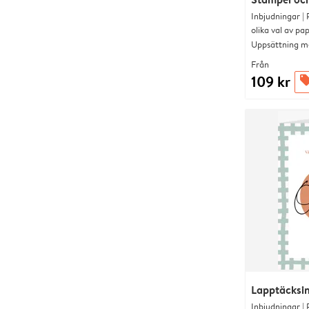
Inbjudningar |
olika val av pa
Uppsättning me
Från
109 kr
offe
Lapptäcksin
Inbjudningar |