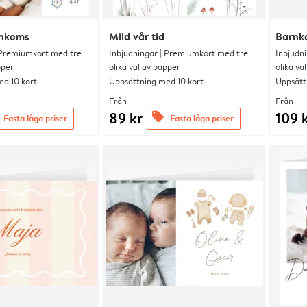
ankoms
Mild vår tid
Barnk
 Premiumkort med tre
Inbjudningar | Premiumkort med tre
Inbjudn
pper
olika val av papper
olika va
d 10 kort
Uppsättning med 10 kort
Uppsätt
Från
Från
89 kr
109 
offers
Fasta låga priser
Fasta låga priser