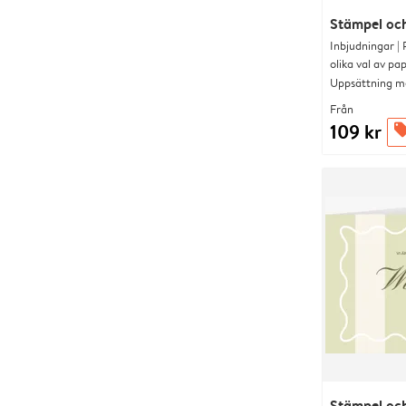
Stämpel och
Inbjudningar |
olika val av pa
Uppsättning me
Från
109 kr
offe
Stämpel och