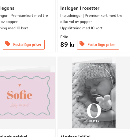
elegans
Inslagen i rosetter
ingar | Premiumkort med tre
Inbjudningar | Premiumkort med tre
l av papper
olika val av papper
ning med 10 kort
Uppsättning med 10 kort
Från
r
89 kr
offers
offers
Fasta låga priser
Fasta låga priser
 och snirkel
Modern initial