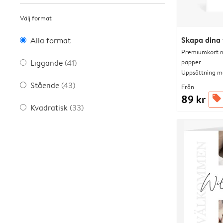
Välj format
Skapa dina 
Alla format
Premiumkort me
papper
Liggande
(41)
Uppsättning me
Stående
(43)
Från
89 kr
offers
Kvadratisk
(33)