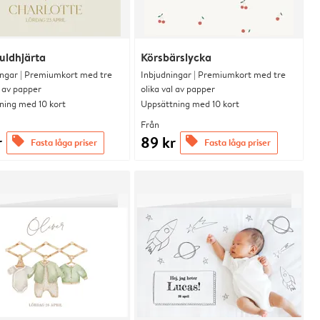
guldhjärta
Körsbärslycka
ingar | Premiumkort med tre
Inbjudningar | Premiumkort med tre
l av papper
olika val av papper
ning med 10 kort
Uppsättning med 10 kort
Från
r
89 kr
offers
offers
Fasta låga priser
Fasta låga priser