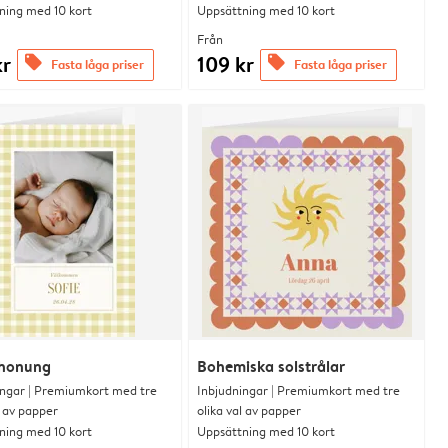
ning med 10 kort
Uppsättning med 10 kort
Från
kr
109 kr
offers
offers
Fasta låga priser
Fasta låga priser
 honung
Bohemiska solstrålar
ingar | Premiumkort med tre
Inbjudningar | Premiumkort med tre
l av papper
olika val av papper
ning med 10 kort
Uppsättning med 10 kort