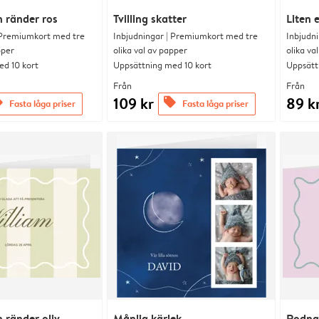
 ränder ros
Tvilling skatter
Liten 
 Premiumkort med tre
Inbjudningar | Premiumkort med tre
Inbjudn
pper
olika val av papper
olika va
d 10 kort
Uppsättning med 10 kort
Uppsätt
Från
Från
109 kr
89 k
rs
offers
Fasta låga priser
Fasta låga priser
 ränder oliv
Månlig kärlek
Rodnad