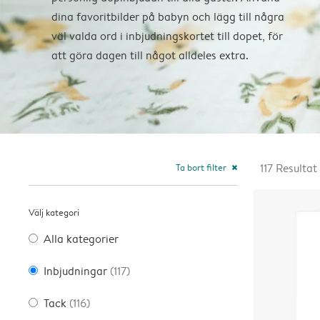
dina favoritbilder på babyn och lägg till några
väl valda ord i inbjudningskortet till dopet, för
att göra dagen till något alldeles extra.
Ta bort filter
117
Resultat
close
Välj kategori
Alla kategorier
Inbjudningar
(117)
Tack
(116)