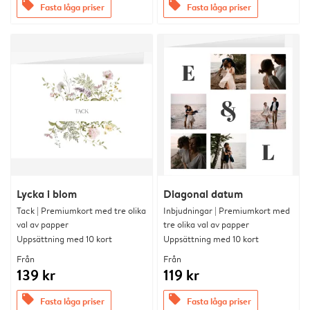
offers
offers
Fasta låga priser
Fasta låga priser
Lycka i blom
Diagonal datum
Tack | Premiumkort med tre olika
Inbjudningar | Premiumkort med
val av papper
tre olika val av papper
Uppsättning med 10 kort
Uppsättning med 10 kort
Från
Från
139 kr
119 kr
offers
offers
Fasta låga priser
Fasta låga priser