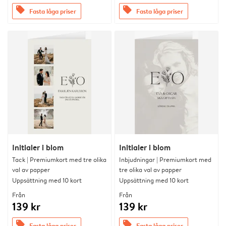
offers
offers
Fasta låga priser
Fasta låga priser
Initialer i blom
Initialer i blom
Tack | Premiumkort med tre olika
Inbjudningar | Premiumkort med
val av papper
tre olika val av papper
Uppsättning med 10 kort
Uppsättning med 10 kort
Från
Från
139 kr
139 kr
offers
offers
Fasta låga priser
Fasta låga priser