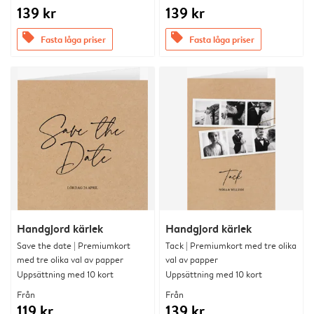
139 kr
139 kr
offers
offers
Fasta låga priser
Fasta låga priser
Handgjord kärlek
Handgjord kärlek
Save the date | Premiumkort
Tack | Premiumkort med tre olika
med tre olika val av papper
val av papper
Uppsättning med 10 kort
Uppsättning med 10 kort
Från
Från
119 kr
139 kr