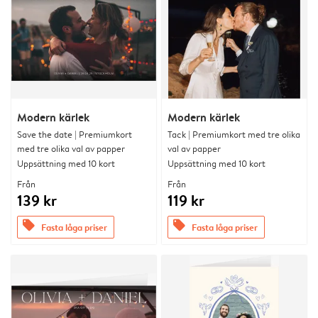
Modern kärlek
Modern kärlek
Save the date | Premiumkort
Tack | Premiumkort med tre olika
med tre olika val av papper
val av papper
Uppsättning med 10 kort
Uppsättning med 10 kort
Från
Från
139 kr
119 kr
offers
offers
Fasta låga priser
Fasta låga priser