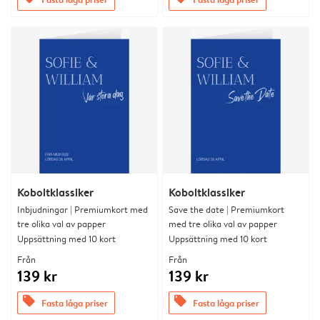
Koboltklassiker
Koboltklassiker
Inbjudningar | Premiumkort med
Save the date | Premiumkort
tre olika val av papper
med tre olika val av papper
Uppsättning med 10 kort
Uppsättning med 10 kort
Från
Från
139 kr
139 kr
offers
offers
Fasta låga priser
Fasta låga priser