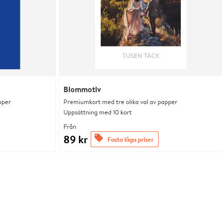
Blommotiv
pper
Premiumkort med tre olika val av papper
Uppsättning med 10 kort
Från
89 kr
offers
Fasta låga priser