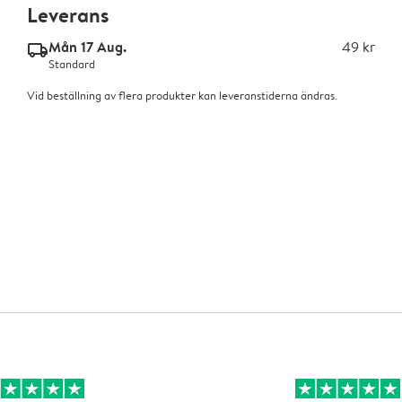
Leverans
Mån 17 Aug.
49 kr
delivery_standard_v2
Standard
Vid beställning av flera produkter kan leveranstiderna ändras.