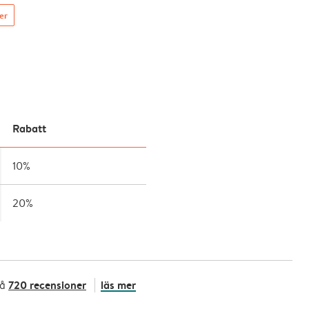
ser
Rabatt
10%
20%
720 recensioner
läs mer
på