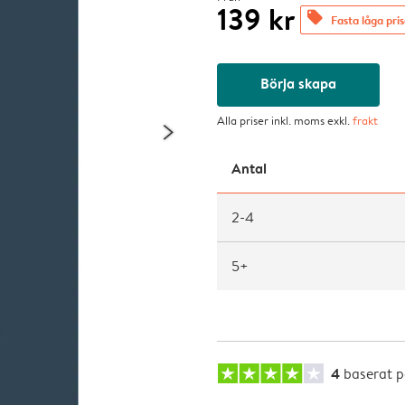
139 kr
offers
Fasta låga pri
Börja skapa
Alla priser inkl. moms exkl.
frakt
Antal
2-4
5+
4
baserat 