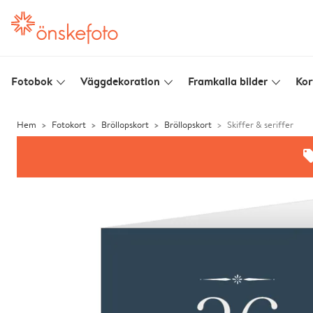
Fotobok
Väggdekoration
Framkalla bilder
Kor
slim_arrow_down
slim_arrow_down
slim_arrow_down
Hem
Fotokort
Bröllopskort
Bröllopskort
Skiffer & seriffer
offe