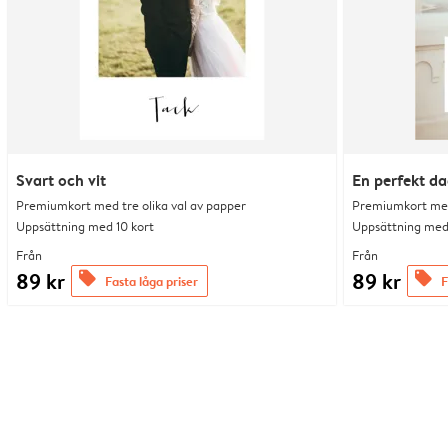
Svart och vit
En perfekt d
Premiumkort med tre olika val av papper
Premiumkort med 
Uppsättning med 10 kort
Uppsättning med 
Från
Från
89 kr
89 kr
offers
offers
Fasta låga priser
F