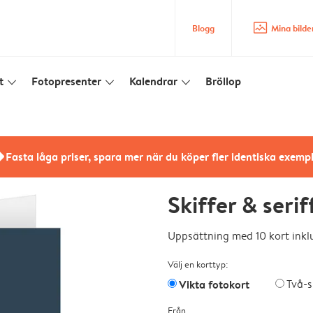
image_placeholder
Blogg
Mina bilde
t
Fotopresenter
Kalendrar
Bröllop
slim_arrow_down
slim_arrow_down
slim_arrow_down
rs
Fasta låga priser, spara mer när du köper fler identiska exemp
Skiffer & serif
Uppsättning med 10 kort inklu
Välj en korttyp:
Vikta fotokort
Två-s
Från