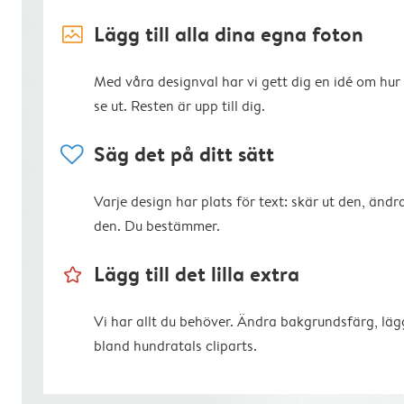
image_placeholder
Lägg till alla dina egna foton
Med våra designval har vi gett dig en idé om hur
se ut. Resten är upp till dig.
heart
Säg det på ditt sätt
Varje design har plats för text: skär ut den, ändra
den. Du bestämmer.
star_outline
Lägg till det lilla extra
Vi har allt du behöver. Ändra bakgrundsfärg, lägg
bland hundratals cliparts.