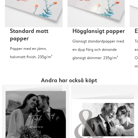
Standard matt
Högglansigt papper
E
papper
Glansigt standardpapper med
T
Papper med en jämn,
en djup färg och skinande
ex
halvmatt finish. 235g/m²
glansigt skimmer. 235g/m²
O
m
Andra har också köpt