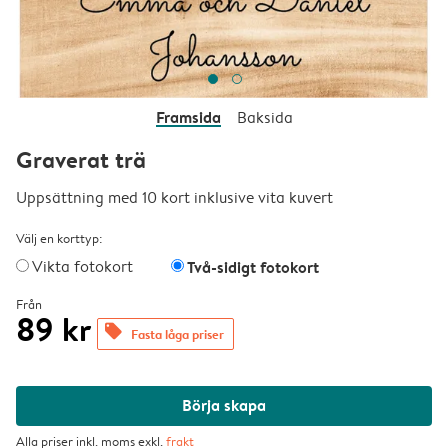
Framsida
Baksida
Graverat trä
Uppsättning med 10 kort inklusive vita kuvert
Välj en korttyp:
Vikta fotokort
Två-sidigt fotokort
Från
89 kr
offers
Fasta låga priser
Börja skapa
Alla priser inkl. moms exkl.
frakt