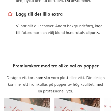
den, flytta den, ta bort den. Du bestämmer.
star_outline
Lägg till det lilla extra
Vi har allt du behöver. Ändra bakgrundsfärg, lägg
till fotoramar och välj bland hundratals cliparts.
Premiumkort med tre olika val av papper
Designa ett kort som ska vara platt eller vikt. Din design
kommer att framkallas på papper av hög kvalitet, med
en professionell yta.