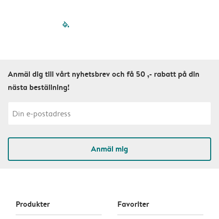
filled-pagination
outlined-paginatio
outlined-paginat
outlined-pagin
outlined-pag
outlined-p
Anmäl dig till vårt nyhetsbrev och få 50 ,- rabatt på din
nästa beställning!
Anmäl mig
Produkter
Favoriter