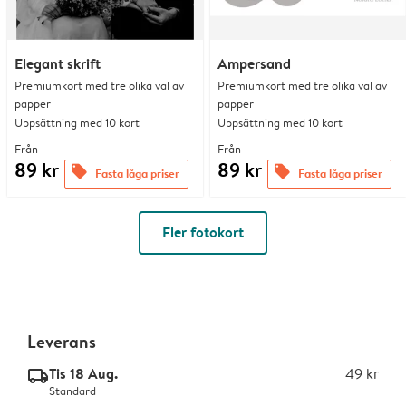
Elegant skrift
Ampersand
Premiumkort med tre olika val av
Premiumkort med tre olika val av
papper
papper
Uppsättning med 10 kort
Uppsättning med 10 kort
Från
Från
89 kr
89 kr
offers
offers
Fasta låga priser
Fasta låga priser
Fler fotokort
Leverans
Tis 18 Aug.
49 kr
delivery_standard_v2
Standard