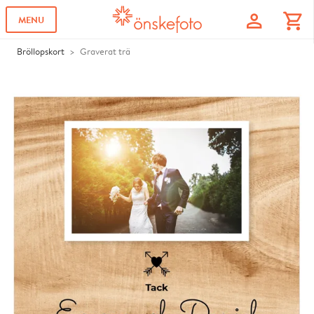
profile
shopping_cart
MENU
Bröllopskort
Graverat trä