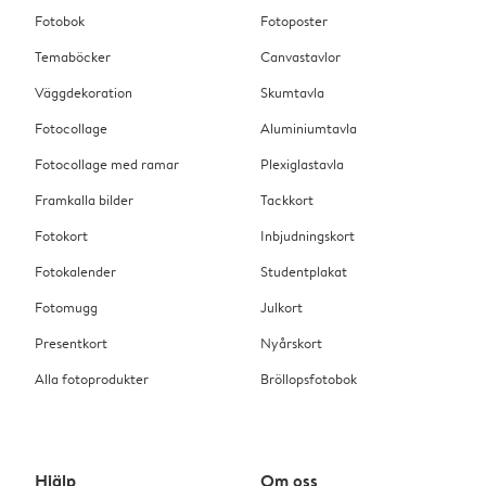
Fotobok
Fotoposter
Temaböcker
Canvastavlor
Väggdekoration
Skumtavla
Fotocollage
Aluminiumtavla
Fotocollage med ramar
Plexiglastavla
Framkalla bilder
Tackkort
Fotokort
Inbjudningskort
Fotokalender
Studentplakat
Fotomugg
Julkort
Presentkort
Nyårskort
Alla fotoprodukter
Bröllopsfotobok
Hjälp
Om oss