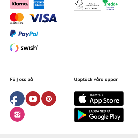
Följ oss på
Upptäck våra appar
facebook
youtube
pinterest
instagram