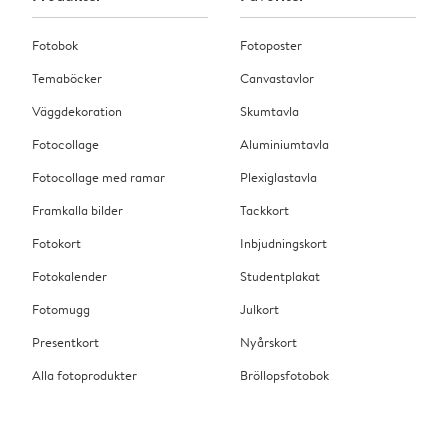
Fotobok
Fotoposter
Temaböcker
Canvastavlor
Väggdekoration
Skumtavla
Fotocollage
Aluminiumtavla
Fotocollage med ramar
Plexiglastavla
Framkalla bilder
Tackkort
Fotokort
Inbjudningskort
Fotokalender
Studentplakat
Fotomugg
Julkort
Presentkort
Nyårskort
Alla fotoprodukter
Bröllopsfotobok