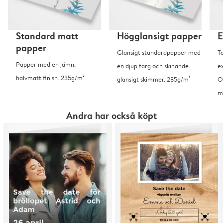
Standard matt
Högglansigt papper
E
papper
Glansigt standardpapper med
T
Papper med en jämn,
en djup färg och skinande
ex
halvmatt finish. 235g/m²
glansigt skimmer. 235g/m²
O
m
Andra har också köpt