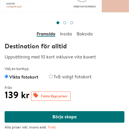
Framsida
Insida
Baksida
Destination för alltid
Uppsättning med 10 kort inklusive vita kuvert
Välj en korttyp:
Vikta fotokort
Två-sidigt fotokort
Från
139 kr
offers
Fasta låga priser
Börja skapa
Alla priser inkl. moms exkl.
frakt