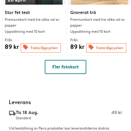
Stor fet text
Graverat trä
Premiumkort med tre olika val av
Premiumkort med tre olika val av
papper
papper
Uppsättning med 10 kort
Uppsättning med 10 kort
Från
Från
89 kr
89 kr
offers
offers
Fasta låga priser
Fasta låga priser
Fler fotokort
Leverans
Tis 18 Aug.
49 kr
delivery_standard_v2
Standard
Vid beställning av flera produkter kan leveranstiderna ändras.