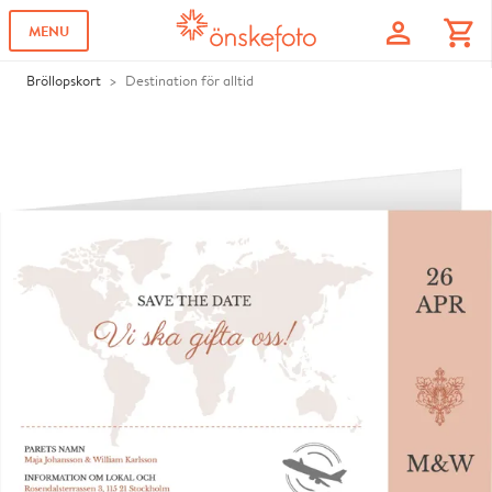
profile
shopping_cart
MENU
Bröllopskort
Destination för alltid