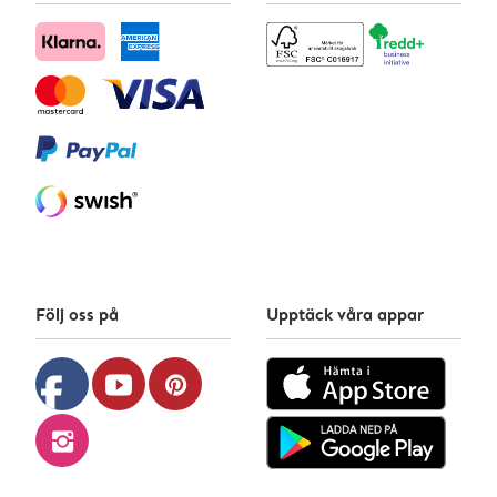
Följ oss på
Upptäck våra appar
facebook
youtube
pinterest
instagram