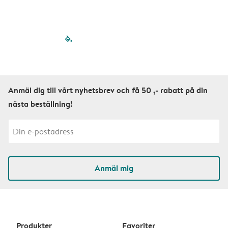
filled-pagination
outlined-paginatio
outlined-paginat
outlined-pagin
outlined-pag
outlined-p
Anmäl dig till vårt nyhetsbrev och få 50 ,- rabatt på din
nästa beställning!
Anmäl mig
Produkter
Favoriter