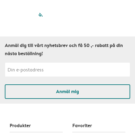
filled-pagination
outlined-paginatio
outlined-paginat
outlined-pagin
outlined-pag
outlined-p
Anmäl dig till vårt nyhetsbrev och få 50 ,- rabatt på din
nästa beställning!
Anmäl mig
Produkter
Favoriter