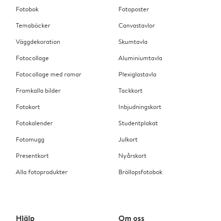
Fotobok
Fotoposter
Temaböcker
Canvastavlor
Väggdekoration
Skumtavla
Fotocollage
Aluminiumtavla
Fotocollage med ramar
Plexiglastavla
Framkalla bilder
Tackkort
Fotokort
Inbjudningskort
Fotokalender
Studentplakat
Fotomugg
Julkort
Presentkort
Nyårskort
Alla fotoprodukter
Bröllopsfotobok
Hjälp
Om oss