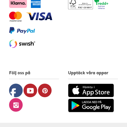
Följ oss på
Upptäck våra appar
facebook
youtube
pinterest
instagram