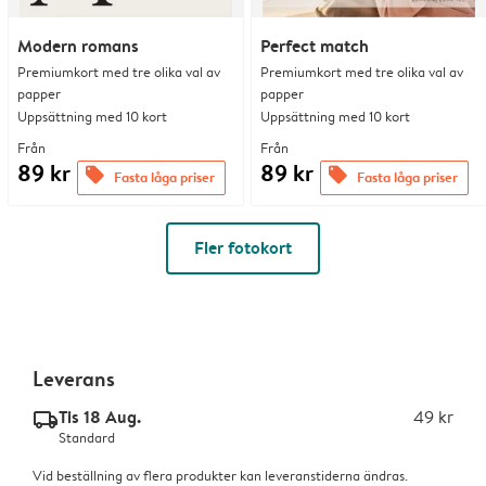
Modern romans
Perfect match
Premiumkort med tre olika val av
Premiumkort med tre olika val av
papper
papper
Uppsättning med 10 kort
Uppsättning med 10 kort
Från
Från
89 kr
89 kr
offers
offers
Fasta låga priser
Fasta låga priser
Fler fotokort
Leverans
Tis 18 Aug.
49 kr
delivery_standard_v2
Standard
Vid beställning av flera produkter kan leveranstiderna ändras.