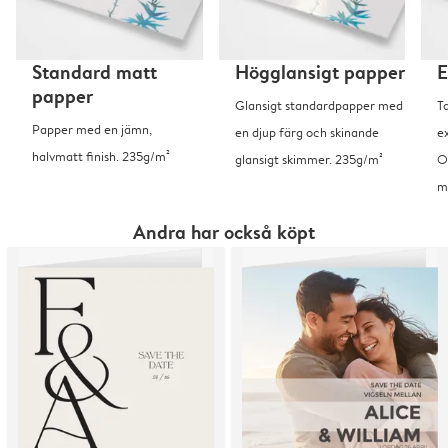
Standard matt
Högglansigt papper
E
papper
Glansigt standardpapper med
T
Papper med en jämn,
en djup färg och skinande
ex
halvmatt finish. 235g/m²
glansigt skimmer. 235g/m²
O
m
Andra har också köpt