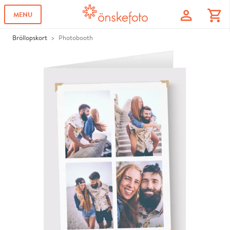
profile
shopping_cart
MENU
Bröllopskort
Photobooth