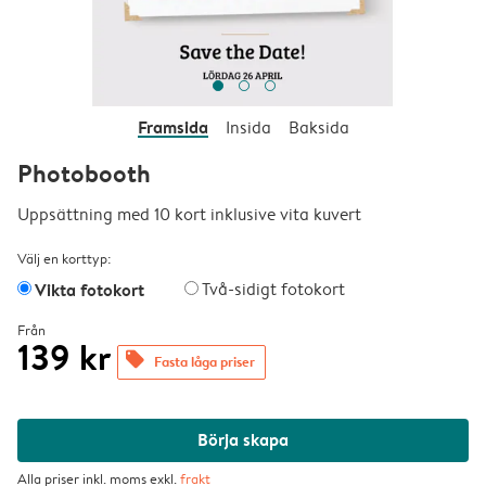
Framsida
Insida
Baksida
Photobooth
Uppsättning med 10 kort inklusive vita kuvert
Välj en korttyp:
Vikta fotokort
Två-sidigt fotokort
Från
139 kr
offers
Fasta låga priser
Börja skapa
Alla priser inkl. moms exkl.
frakt