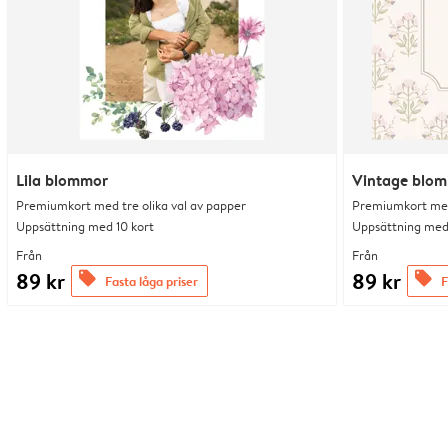
Lila blommor
Vintage blo
Premiumkort med tre olika val av papper
Premiumkort med 
Uppsättning med 10 kort
Uppsättning med 
Från
Från
89 kr
89 kr
offers
offers
Fasta låga priser
F