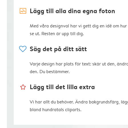
image_placeholder
Lägg till alla dina egna foton
Med våra designval har vi gett dig en idé om hur
se ut. Resten är upp till dig.
heart
Säg det på ditt sätt
Varje design har plats för text: skär ut den, ändra
den. Du bestämmer.
star_outline
Lägg till det lilla extra
Vi har allt du behöver. Ändra bakgrundsfärg, lägg
bland hundratals cliparts.