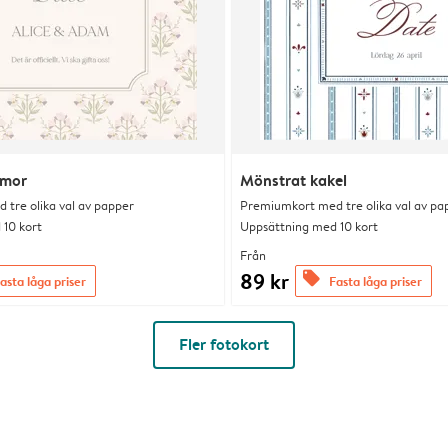
mmor
Mönstrat kakel
tre olika val av papper
Premiumkort med tre olika val av pa
10 kort
Uppsättning med 10 kort
Från
89 kr
offers
asta låga priser
Fasta låga priser
Fler fotokort