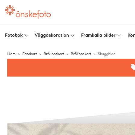
Fotobok
Väggdekoration
Framkalla bilder
Kor
slim_arrow_down
slim_arrow_down
slim_arrow_down
Hem
Fotokort
Bröllopskort
Bröllopskort
Skuggblad
offe