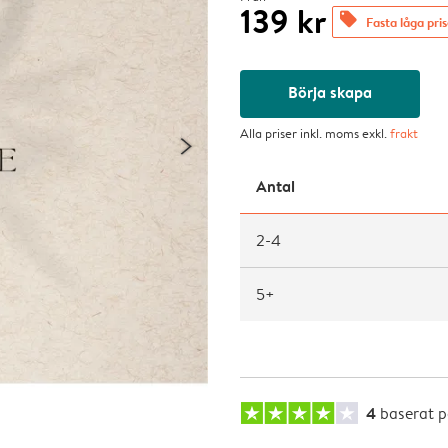
139 kr
offers
Fasta låga pri
Börja skapa
Alla priser inkl. moms exkl.
frakt
Antal
2-4
5+
4
baserat 