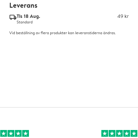
Leverans
Tis 18 Aug.
49 kr
delivery_standard_v2
Standard
Vid beställning av flera produkter kan leveranstiderna ändras.