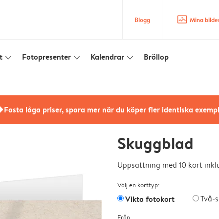
image_placeholder
Blogg
Mina bilde
t
Fotopresenter
Kalendrar
Bröllop
slim_arrow_down
slim_arrow_down
slim_arrow_down
rs
Fasta låga priser, spara mer när du köper fler identiska exemp
Skuggblad
Uppsättning med 10 kort inklu
Välj en korttyp:
Vikta fotokort
Två-s
Från