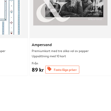
Ampersand
pper
Premiumkort med tre olika val av papper
Uppsättning med 10 kort
Från
89 kr
offers
Fasta låga priser