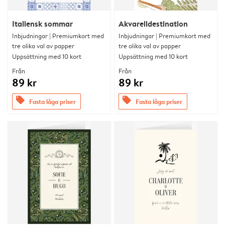
Italiensk sommar
Akvarelldestination
Inbjudningar | Premiumkort med
Inbjudningar | Premiumkort med
tre olika val av papper
tre olika val av papper
Uppsättning med 10 kort
Uppsättning med 10 kort
Från
Från
89 kr
89 kr
offers
offers
Fasta låga priser
Fasta låga priser