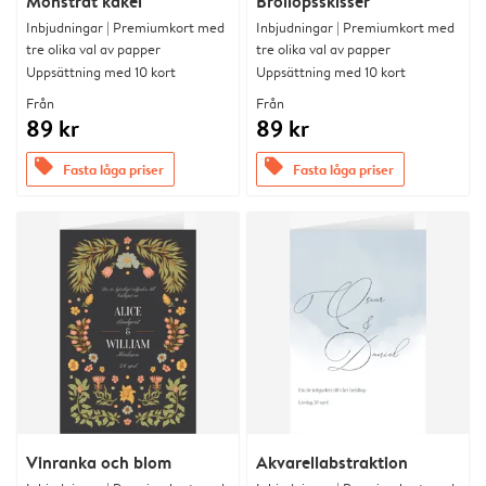
Mönstrat kakel
Bröllopsskisser
Inbjudningar | Premiumkort med
Inbjudningar | Premiumkort med
tre olika val av papper
tre olika val av papper
Uppsättning med 10 kort
Uppsättning med 10 kort
Från
Från
89 kr
89 kr
offers
offers
Fasta låga priser
Fasta låga priser
Vinranka och blom
Akvarellabstraktion