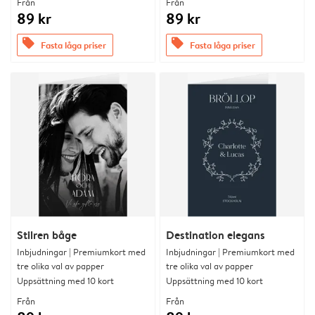
Från
Från
89 kr
89 kr
offers
offers
Fasta låga priser
Fasta låga priser
Stilren båge
Destination elegans
Inbjudningar | Premiumkort med
Inbjudningar | Premiumkort med
tre olika val av papper
tre olika val av papper
Uppsättning med 10 kort
Uppsättning med 10 kort
Från
Från