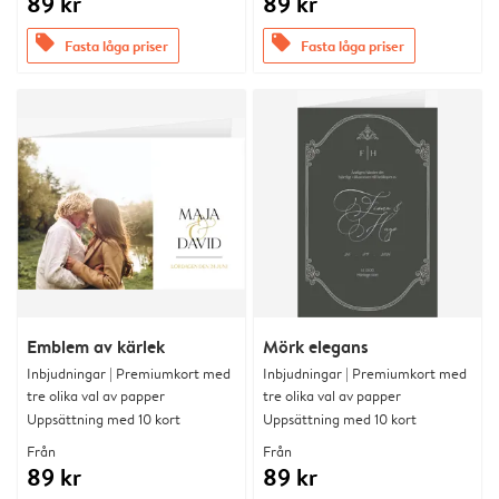
89 kr
89 kr
offers
offers
Fasta låga priser
Fasta låga priser
Emblem av kärlek
Mörk elegans
Inbjudningar | Premiumkort med
Inbjudningar | Premiumkort med
tre olika val av papper
tre olika val av papper
Uppsättning med 10 kort
Uppsättning med 10 kort
Från
Från
89 kr
89 kr