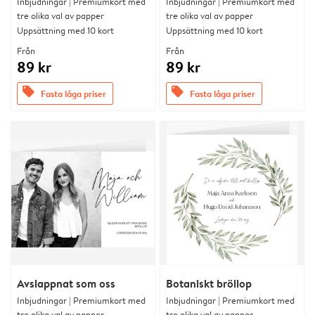
Inbjudningar | Premiumkort med
Inbjudningar | Premiumkort med
tre olika val av papper
tre olika val av papper
Uppsättning med 10 kort
Uppsättning med 10 kort
Från
Från
89 kr
89 kr
offers
offers
Fasta låga priser
Fasta låga priser
Avslappnat som oss
Botaniskt bröllop
Inbjudningar | Premiumkort med
Inbjudningar | Premiumkort med
tre olika val av papper
tre olika val av papper