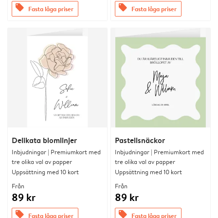
offers
offers
Fasta låga priser
Fasta låga priser
Delikata blomlinjer
Pastellsnäckor
Inbjudningar | Premiumkort med
Inbjudningar | Premiumkort med
tre olika val av papper
tre olika val av papper
Uppsättning med 10 kort
Uppsättning med 10 kort
Från
Från
89 kr
89 kr
offers
offers
Fasta låga priser
Fasta låga priser