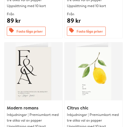
Uppsättning med 10 kort
Uppsättning med 10 kort
Från
Från
89 kr
89 kr
offers
offers
Fasta låga priser
Fasta låga priser
Modern romans
Citrus chic
Inbjudningar | Premiumkort med
Inbjudningar | Premiumkort med
tre olika val av papper
tre olika val av papper
Uppsättning med 10 kort
Uppsättning med 10 kort