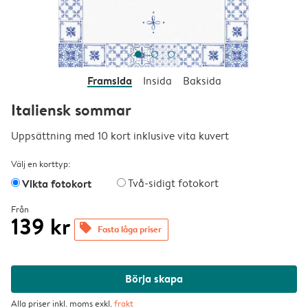
Framsida
Insida
Baksida
Italiensk sommar
Uppsättning med 10 kort inklusive vita kuvert
Välj en korttyp:
Vikta fotokort
Två-sidigt fotokort
Från
139 kr
offers
Fasta låga priser
Börja skapa
Alla priser inkl. moms exkl.
frakt