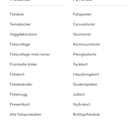
Fotobok
Fotoposter
Temaböcker
Canvastavlor
Väggdekoration
Skumtavla
Fotocollage
Aluminiumtavla
Fotocollage med ramar
Plexiglastavla
Framkalla bilder
Tackkort
Fotokort
Inbjudningskort
Fotokalender
Studentplakat
Fotomugg
Julkort
Presentkort
Nyårskort
Alla fotoprodukter
Bröllopsfotobok