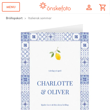
profile
shopping_cart
MENU
Bröllopskort
Italiensk sommar