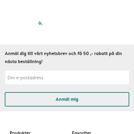
filled-pagination
outlined-paginatio
outlined-paginat
outlined-pagin
outlined-pag
outlined-p
Anmäl dig till vårt nyhetsbrev och få 50 ,- rabatt på din
nästa beställning!
Anmäl mig
Produkter
Favoriter