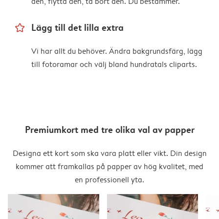
den, flytta den, ta bort den. Du bestämmer.
star_outline
Lägg till det lilla extra
Vi har allt du behöver. Ändra bakgrundsfärg, lägg
till fotoramar och välj bland hundratals cliparts.
Premiumkort med tre olika val av papper
Designa ett kort som ska vara platt eller vikt. Din design
kommer att framkallas på papper av hög kvalitet, med
en professionell yta.