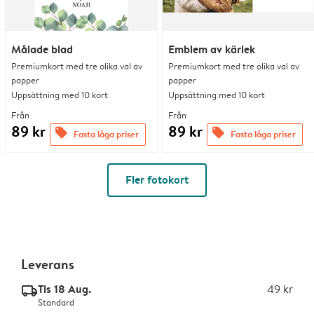
Målade blad
Emblem av kärlek
Premiumkort med tre olika val av
Premiumkort med tre olika val av
papper
papper
Uppsättning med 10 kort
Uppsättning med 10 kort
Från
Från
89 kr
89 kr
offers
offers
Fasta låga priser
Fasta låga priser
Fler fotokort
Leverans
Tis 18 Aug.
49 kr
delivery_standard_v2
Standard