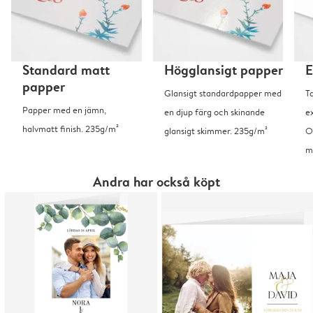
Standard matt
Högglansigt papper
E
papper
Glansigt standardpapper med
T
Papper med en jämn,
en djup färg och skinande
ex
halvmatt finish. 235g/m²
glansigt skimmer. 235g/m²
O
m
Andra har också köpt