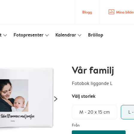
image_placeholder
Blogg
Mina bilde
t
Fotopresenter
Kalendrar
Bröllop
slim_arrow_down
slim_arrow_down
slim_arrow_down
Vår familj
Fotobok liggande L
Välj storlek
M - 20 x 15 cm
L 
Från