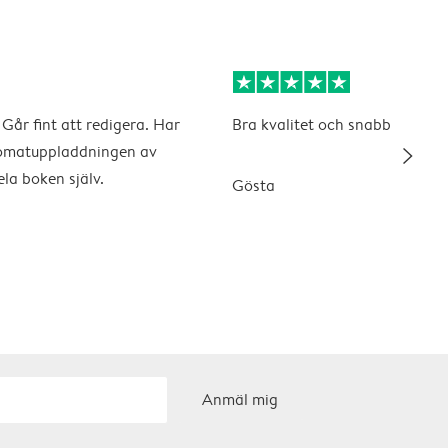
 Går fint att redigera. Har
Bra kvalitet och snabb leveran
slim_arrow_right
tomatuppladdningen av
ela boken själv.
Gösta
Anmäl mig