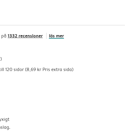
1332 recensioner
läs mer
t på
)
ill 120 sidor (8,69 kr Pris extra sida)
yxigt
slag.