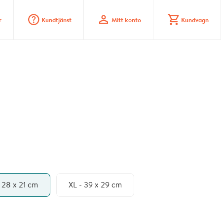
question_mark_circle
profile
shopping_cart
r
Kundtjänst
Mitt konto
Kundvagn
- 28 x 21 cm
XL - 39 x 29 cm