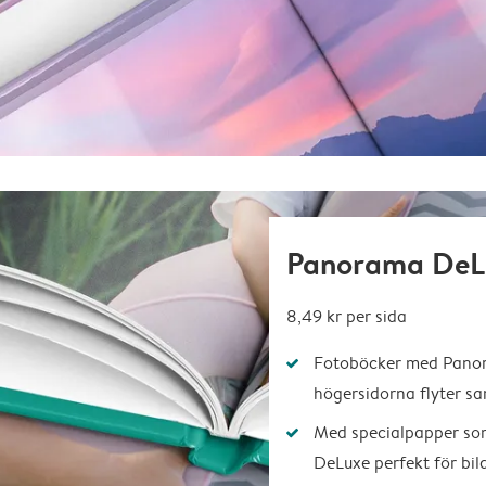
Panorama DeL
8,49 kr
per sida
Fotoböcker med Panora
högersidorna flyter 
Med specialpapper so
DeLuxe perfekt för bil