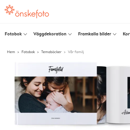
Fotobok
Väggdekoration
Framkalla bilder
Kor
slim_arrow_down
slim_arrow_down
slim_arrow_down
Hem
Fotobok
Temaböcker
Vår familj