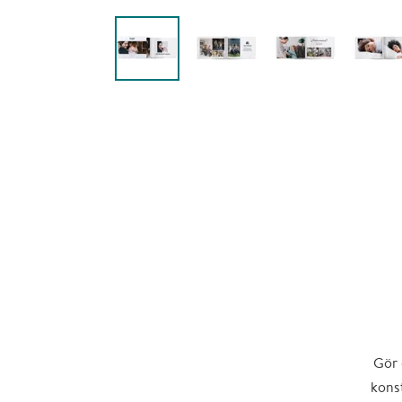
Gör 
konst