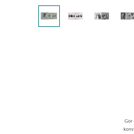
Gör 
konst