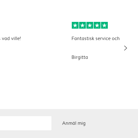
 vad ville!
Fantastisk service och kvalitet
slim_arrow_right
Birgitta
Anmäl mig