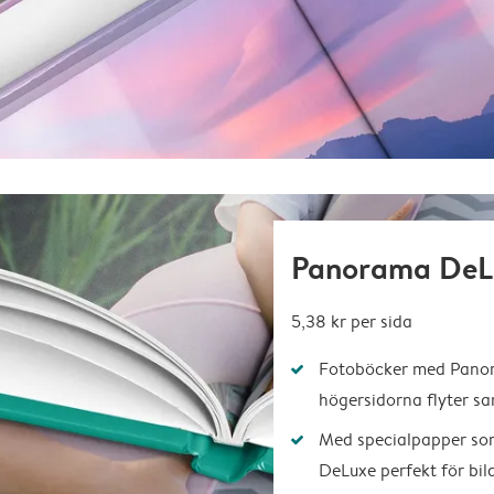
Panorama DeL
5,38 kr
per sida
Fotoböcker med Panora
högersidorna flyter 
Med specialpapper so
DeLuxe perfekt för bil