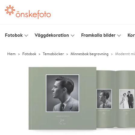
Fotobok
Väggdekoration
Framkalla bilder
Kor
slim_arrow_down
slim_arrow_down
slim_arrow_down
Hem
Fotobok
Temaböcker
Minnesbok begravning
Modernt m