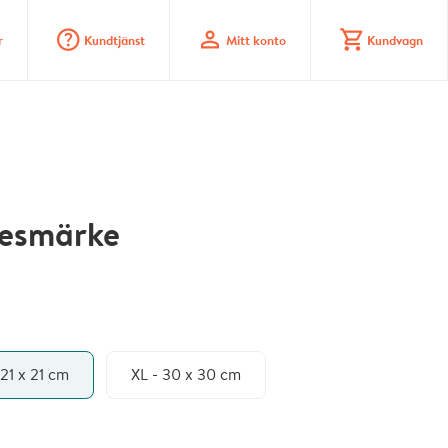
question_mark_circle
profile
shopping_cart
r
Kundtjänst
Mitt konto
Kundvagn
esmärke
 21 x 21 cm
XL - 30 x 30 cm