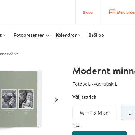
image_placeholder
Blogg
Mina bilde
t
Fotopresenter
Kalendrar
Bröllop
slim_arrow_down
slim_arrow_down
slim_arrow_down
innesmärke
Modernt minn
Fotobok kvadratisk L
Välj storlek
M - 14 x 14 cm
L -
Från