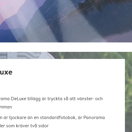
uxe
ma DeLuxe tillägg är tryckta så att vänster- och
samman
m är tjockare än en standardfotobok, är Panorama
der som kräver två sidor