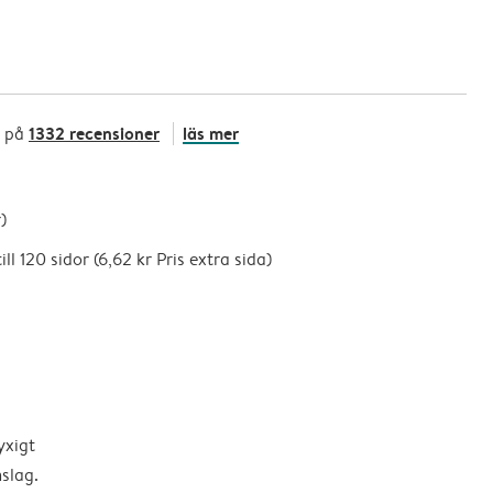
1332 recensioner
läs mer
t på
)
ll 120 sidor (6,62 kr Pris extra sida)
yxigt
slag.