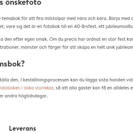
s önskefoto
 temabok för att fira milstolpar med nära och kära. Börja med a
et, vare sig det är en fotobok till en 40-årsfest, ett jubileumsalb
sa den efter egen smak. Om du precis har ordnat en stor fest 
ustrationer, mönster och färger för att skapa en helt unik jubileu
umsbok?
tälla den. I beställningsprocessen kan du lägga sista handen vi
fotoboken i olika storlekar
, så att alla gäster kan få en alldeles
ler andra högtidsdagar.
Leverans