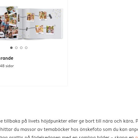
irande
 48 sidor
e tillbaka på livets höjdpunkter eller ge bort till nära och kära. 
lle hittar du massor av temaböcker hos önskefoto som du kan anp
 säga grattis på födelsedagen med en samling bilder – skapa en
p