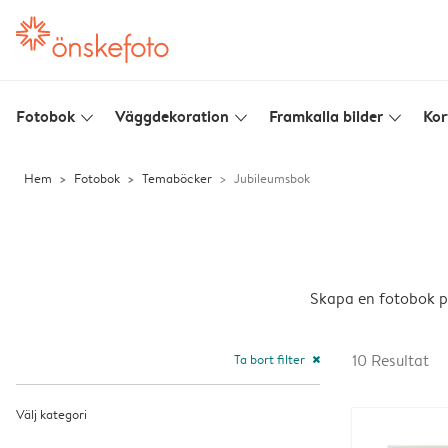
Fotobok
Väggdekoration
Framkalla bilder
Kor
slim_arrow_down
slim_arrow_down
slim_arrow_down
Hem
Fotobok
Temaböcker
Jubileumsbok
Skapa en fotobok på
Ta bort filter
10
Resultat
close
Välj kategori