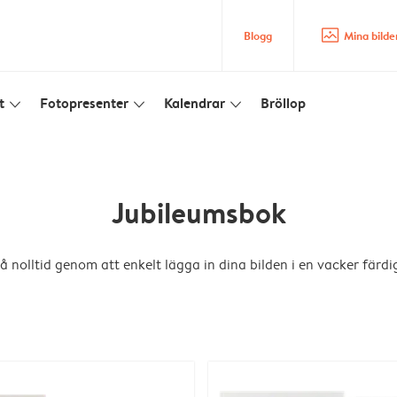
image_placeholder
Blogg
Mina bilde
t
Fotopresenter
Kalendrar
Bröllop
slim_arrow_down
slim_arrow_down
slim_arrow_down
Jubileumsbok
 nolltid genom att enkelt lägga in dina bilden i en vacker fär