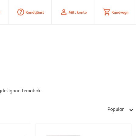
question_mark_circle
profile
shopping_cart
r
Kundtjänst
Mitt konto
Kundvagn
digdesignad temabok.
Populär
arrow_right