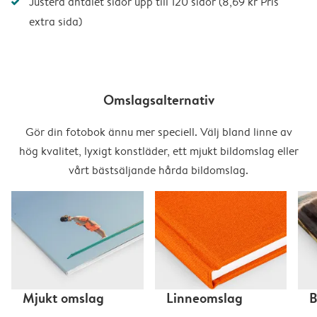
Justera antalet sidor upp till 120 sidor (8,69 kr Pris
extra sida)
Omslagsalternativ
Gör din fotobok ännu mer speciell. Välj bland linne av
hög kvalitet, lyxigt konstläder, ett mjukt bildomslag eller
vårt bästsäljande hårda bildomslag.
Mjukt omslag
Linneomslag
B