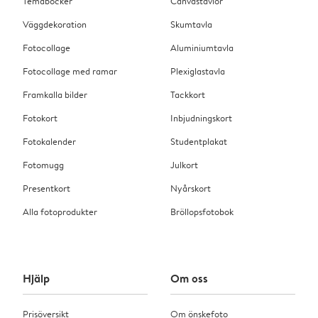
Temaböcker
Canvastavlor
Väggdekoration
Skumtavla
Fotocollage
Aluminiumtavla
Fotocollage med ramar
Plexiglastavla
Framkalla bilder
Tackkort
Fotokort
Inbjudningskort
Fotokalender
Studentplakat
Fotomugg
Julkort
Presentkort
Nyårskort
Alla fotoprodukter
Bröllopsfotobok
Hjälp
Om oss
Prisöversikt
Om önskefoto