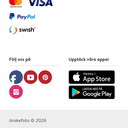
Följ oss på
Upptäck våra appar
facebook
youtube
pinterest
instagram
önskefoto © 2026