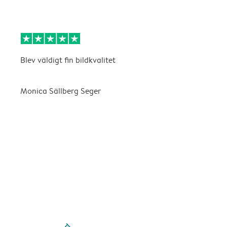
Blev väldigt fin bildkvalitet
P
Monica Sällberg Seger
C
filled-pagination
outlined-paginatio
outlined-paginat
outlined-pagin
outlined-pag
outlined-p