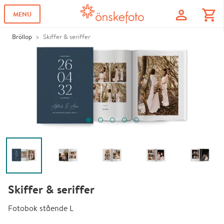
profile
shopping_cart
MENU
Bröllop
Skiffer & seriffer
Skiffer & seriffer
Fotobok stående L