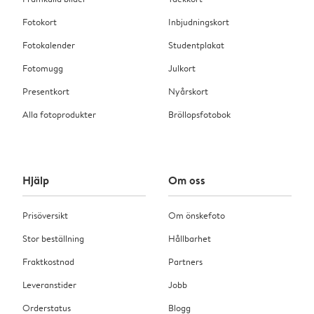
Fotokort
Inbjudningskort
Fotokalender
Studentplakat
Fotomugg
Julkort
Presentkort
Nyårskort
Alla fotoprodukter
Bröllopsfotobok
Hjälp
Om oss
Prisöversikt
Om önskefoto
Stor beställning
Hållbarhet
Fraktkostnad
Partners
Leveranstider
Jobb
Orderstatus
Blogg