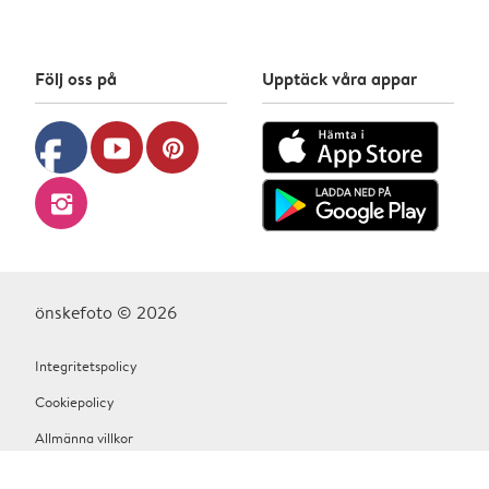
Följ oss på
Upptäck våra appar
facebook
youtube
pinterest
instagram
önskefoto © 2026
Integritetspolicy
Cookiepolicy
Allmänna villkor
Hjälp