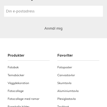
Anmäl mig
Produkter
Favoriter
Fotobok
Fotoposter
Temaböcker
Canvastavlor
Väggdekoration
Skumtavla
Fotocollage
Aluminiumtavla
Fotocollage med ramar
Plexiglastavla
Framkalla bilder
Tackkort