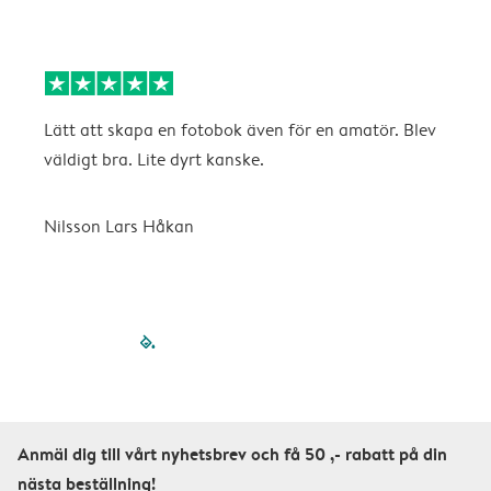
Lätt att skapa en fotobok även för en amatör. Blev
B
väldigt bra. Lite dyrt kanske.
O
Nilsson Lars Håkan
filled-pagination
outlined-paginatio
outlined-paginat
outlined-pagin
outlined-pag
outlined-p
Anmäl dig till vårt nyhetsbrev och få 50 ,- rabatt på din
nästa beställning!