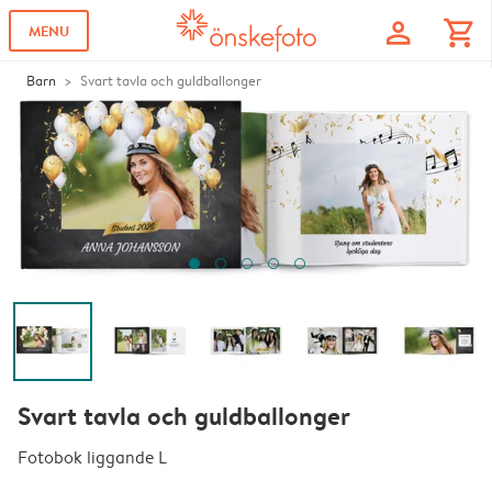
profile
shopping_cart
MENU
Barn
Svart tavla och guldballonger
Svart tavla och guldballonger
Fotobok liggande L