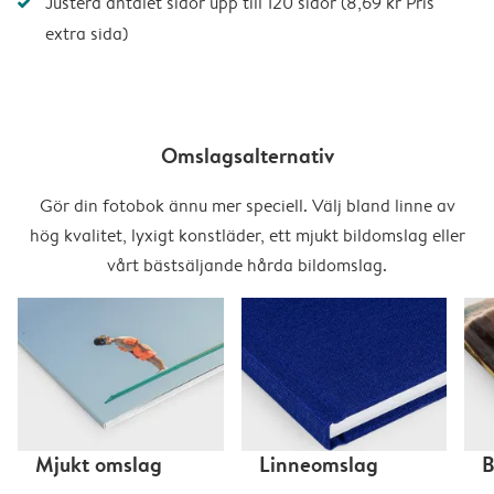
Justera antalet sidor upp till 120 sidor (8,69 kr Pris
extra sida)
Omslagsalternativ
Gör din fotobok ännu mer speciell. Välj bland linne av
hög kvalitet, lyxigt konstläder, ett mjukt bildomslag eller
vårt bästsäljande hårda bildomslag.
Mjukt omslag
Linneomslag
B